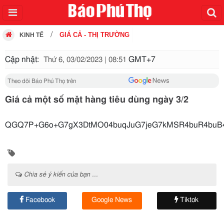
GIÁ CẢ - THỊ TRƯỜNG
KINH TẾ
Cập nhật:
GMT+7
Thứ 6, 03/02/2023 | 08:51
Theo dõi Báo Phú Thọ trên
Giá cả một số mặt hàng tiêu dùng ngày 3/2
QGQ7P+G6o+G7gX3DtMO04buqJuG7jeG7kMSR4buR4buB4bq
Chia sẻ ý kiến của bạn ...
Facebook
Google News
Tiktok