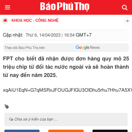
KHOA HỌC - CÔNG NGHỆ
Cập nhật:
GMT+7
Thứ 6, 14/04/2023 | 16:54
Theo dõi Báo Phú Thọ trên
FPT cho biết đã nhận được đơn hàng quy mô 25
triệu chip từ đối tác nước ngoài và sẽ hoàn thành
từ nay đến năm 2025.
xqAiU1EqN+G7qMSRxJFOUGJFIGU3OlDhu5rhu7Hhu7A5XV
Chia sẻ ý kiến của bạn ...