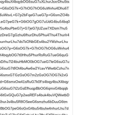
y4buX4bqybOG6suG7uXLhurJsxrDhu5ts
7p+G6sOG7k+G7hOG7hOG6uWvhu4Dhu6T
G6uWsvL+G7p2bFqeG7ueG7p+G6smZO4b
pLeG7peG7k+G6tOG7gOG7uUdG4bu54bq0
5u4buPbeG7j+G7jeG7jUZuw7XDsm7hu5
reG7gGzhu6fhurDhu5Phu4Thu4Thurlr4
urrhurLhu7dsTsONbGEs4bu2YWzhurLhu
uAbOG7p+G6sOG7k+G7hOG7hOG6uWvhu4
X4bqybOG7t0Hhu5PhurRsRuG7ueG6quG
bD/hu7l24buHbMO0bOG7ueG7leG6suG7u
ieG6suG7t8Ot4buAw6w2YcavYWwtbCzhu7n
eeG6smxGTGzGsOG7m2zGsOG7iOG7k2xG
d+G6smxOw41sRuG7k0Fs4bqy4buX4bqy
uG6suG7t2zGsEfhuqpBbOG6qmxG4bqqb
G6tGxGQuG7p2wsREFs4buk4buVQWwtbD
XhurJs4bu5R8OSeeG6smzhu6bDuuG6tm
rpBbOG7peG6oGxG4bu54buIw4nhurLhu7d