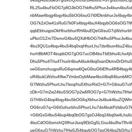
s4bqy4bu5deG7gGxOQXnhurJs4bunc+G7gGzhu6fEqE
RL25u4buFbOG7p8OJbOG7hkfhu5PhurJs4bun4bu5x
nbMaw4bqg4bqy4bu5bOG6suG7t0fDknbhurJs4bqy4b
OG7k2xOw41sRuG7k0Fs4bqy4buX4bqybOG6sOG7lW
qqbEbhuqpsOkHhurbhurRH4buEQeG6suG7qWzhurbh
uPbcO1Zm7DsmxG4bu5QXdHbOG7hkfhu5PhurJs4bu
4bu3QU1s4bqu4bu54bq0xqHhurLhu7ds4bun4buZ4b
hurhBbMOT4bupbOG7gOG7ucOB4buTbEbhu4Lhu4jhu
Dhu5Phu4Thu4Thurlr4buA4buk4bq0xanDkmvDrDr
veG6smzhuqpsRuG6qmw6QeG6tuG6tEfhu4RB4bqy4
uR4bukLWzhu49tw7VmbsOybMaw4buI4bq84bunbM
G7lWzhu5PhurLhu7lsxq/hu5XhurRsO+G7l+G6suG7
zDk+G7m2w24bu5SOG7p2w6ROG7p+G7hWzhu7lHw5
G7hWxG4bqi4bqy4bu5bOG6qXbhurJs4buk4buZQW
OG6ruG7q+G6tGzhurbhu5PhurLhu7ds4bukPzlsbuG
+G6tGxG4bu54bup4bq0bOG7gsOJ4bq24bq0w4Lhu6
4buCdOG6smxhQXfhurJsxq9EbGg5LGxu4buRw7Rv
ueG6suG7hWzhu7lHw5J54bqybOG7psO64bq2bD/hu7