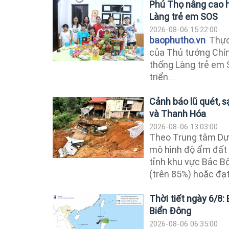
Phú Thọ nâng cao h
Làng trẻ em SOS
2026-08-06 15:22:00
baophutho.vn
Thực
của Thủ tướng Chính
thống Làng trẻ em 
triển...
Cảnh báo lũ quét, s
và Thanh Hóa
2026-08-06 13:03:00
Theo Trung tâm Dự 
mô hình độ ẩm đất 
tỉnh khu vực Bắc B
(trên 85%) hoặc đạt.
Thời tiết ngày 6/8: B
Biển Đông
2026-08-06 06:35:00