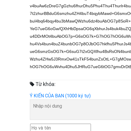
v4buAw6zDreG7gGzhu6fhurDhu5Phu4Thu4Thurlr4b
7t2zhurBBduG6smzhu4ZH4buT4bqybMawd+G6smxO
buI4bq64bqy4bu3bMawQWzhu6dz4buAbOG7p8SoR+G
YeG7ueG6oGw/QXhHbDpsaOG6qXbhurJs4buk4buZQW
u4DDrMOt4buAbOG7p+G6sOG7k+G7hOG7hOG6uWvh
hu4Vs4bun4buZ4bunbOG7p8OJbOG7hkfhu5PhurJs4b
ueG6smzGsOG7k+G6suG7t2xGQXfhu4BsRsON4bunb
Wzhu4ZHw5J3RmxOw41sTkF54bunZsOtL+G7gMOs
hOG7hOG6uWvhu4Dhu5JHRuG7ueG6tOG7gmvDrDtB
Từ khóa:
Ý KIẾN CỦA BẠN (1000 ký tự)