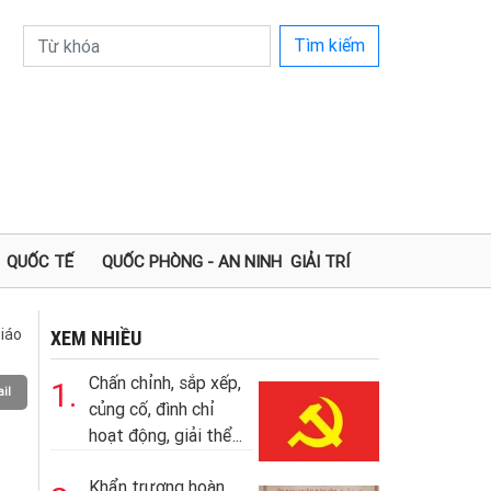
Tìm kiếm
QUỐC TẾ
QUỐC PHÒNG - AN NINH
GIẢI TRÍ
iáo
XEM NHIỀU
Chấn chỉnh, sắp xếp,
1.
il
củng cố, đình chỉ
hoạt động, giải thể...
Khẩn trương hoàn