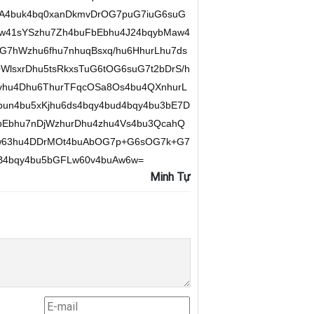
uA4buk4bq0xanDkmvDrOG7puG7iuG6suG
w41sYSzhu7Zh4buFbEbhu4J24bqybMaw4
7hWzhu6fhu7nhuqBsxq/hu6HhurLhu7ds
lsxrDhu5tsRkxsTuG6tOG6suG7t2bDrS/h
u4Dhu6ThurTFqcOSa8Os4bu4QXnhurL
un4bu5xKjhu6ds4bqy4bud4bqy4bu3bE7D
Ebhu7nDjWzhurDhu4zhu4Vs4bu3QcahQ
w63hu4DDrMOt4buAbOG7p+G6sOG7k+G7
4bqy4bu5bGFLw60v4buAw6w=
Minh Tự