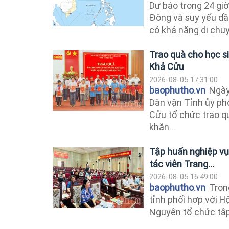
Dự báo trong 24 giờ
Đông và suy yếu dầ
có khả năng di chuy
Trao quà cho học s
Khả Cửu
2026-08-05 17:31:00
baophutho.vn
Ngày 
Dân vận Tỉnh ủy ph
Cửu tổ chức trao q
khăn...
Tập huấn nghiệp vụ
tác viên Trang...
2026-08-05 16:49:00
baophutho.vn
Trong
tỉnh phối hợp với H
Nguyên tổ chức tập 