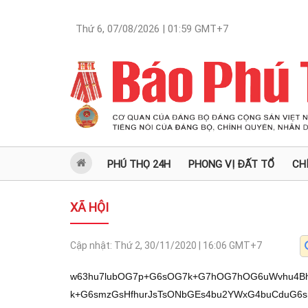
Thứ 6, 07/08/2026 | 01:59
GMT+7
PHÚ THỌ 24H
PHONG VỊ ĐẤT TỔ
CH
XÃ HỘI
Cập nhật:
Thứ 2, 30/11/2020 | 16:06
GMT+7
w63hu7lubOG7p+G6sOG7k+G7hOG7hOG6uWvhu4Bh
k+G6smzGsHfhurJsTsONbGEs4bu2YWxG4buCduG6s