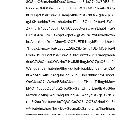
8OSeeG6smzhu6bDuuG6tmw/4bu5duG7h2w7REZs4bq
RkxsTuG6tOG6suG7t8OtL+G7uW7DrMOt4buAbOG
hurTFqcOSa8Osw61B4bq24bu3bOG7hOG7guG7p+
qyL0Hhurbhu7cvxanhu6nhu4Thuq5G4bq04buAL8W
Zk7hurIv4bqy4bupT+G7hC9vbcOyw7Qvw7Lhu5HFqW
HDtOG6sG5mT+G7qeG7peG7gGtsL8Osw60v4buAw6zD
buA4buk4bq0xanDkmvDrOG7uEF54bqybEbhu4Lhu4jh
7fhu5XDkmxv4buRL25uL29tb23DrS/hu4DDrMOt4b
Dhu6ThurTFqcOSa8Osw6zDrMOsYeG7k0Fs4bqy4bu
6suG7t2xG4buXQWzhu7lHw5J54bqybOG7psO64bq2
Wzhuq7hu7nhu5nhu6fhu7ls4bul4bqgbEbhu7nhu4jD
hu4hs4buk4buZ4bq0bDbhu7lIbGHhu7nhuqZsxrBB
QeG6suG7hWzhurBBduG6smzhu4ZH4buT4bqybMaw
bMOT4bupbDpB4bq24bq0R+G7hEHhurLhu6lsRuG6q
MawdEds4bqu4bur4bq0bEbhu4J24bqybOG7p+G7k+
rhu5XhurRs4bum4buTQWzGsOG6oOG7k2zhu6Xhu5
w/4bu5dmzhuq7hu7lBd+G6smzDtGzhurLhu7fhu4jhu