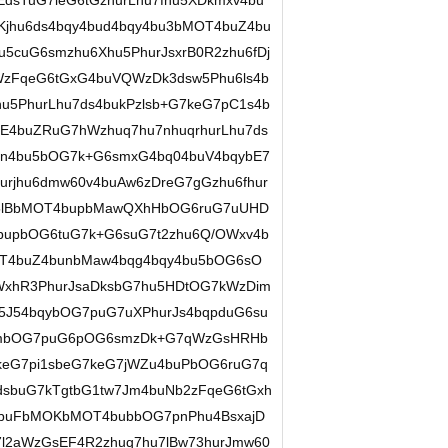
dsTuG7leG6tGzhurLhu7fhu5XDkmxv4bu
Kjhu6ds4bqy4bud4bqy4bu3bMOT4buZ4bu
u5cuG6smzhu6Xhu5PhurJsxrB0R2zhu6fDj
zFqeG6tGxG4buVQWzDk3dsw5Phu6ls4b
u5PhurLhu7ds4bukPzlsb+G7keG7pC1s4b
E4buZRuG7hWzhuq7hu7nhuqrhurLhu7ds
un4bu5bOG7k+G6smxG4bq04buV4bqybE7
rjhu6dmw60v4buAw6zDreG7gGzhu6fhur
hu5lBbMOT4bupbMawQXhHbOG6ruG7uUHD
bupbOG6tuG7k+G6suG7t2zhu6Q/OWxv4b
OT4buZ4bunbMaw4bqg4bqy4bu5bOG6sO
uWxhR3PhurJsaDksbG7hu5HDtOG7kWzDim
J54bqybOG7puG7uXPhurJs4bqpduG6su
lmbOG7puG6pOG6smzDk+G7qWzGsHRHb
7keG7pi1sbeG7keG7jWZu4buPbOG6ruG7q
dsbuG7kTgtbG1tw7Jm4buNb2zFqeG6tGxh
4buFbMOKbMOT4bubbOG7pnPhu4BsxajD
l2aWzGsEF4R2zhuq7hu7lBw73hurJmw60