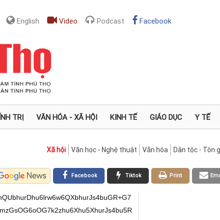
English
Video
Podcast
Facebook
ÍNH TRỊ
VĂN HÓA - XÃ HỘI
KINH TẾ
GIÁO DỤC
Y TẾ
Xã hội
Văn học - Nghệ thuật
Văn hóa
Dân tộc - Tôn g
Facebook
Tiktok
Print
Ema
QUbhurDhu6lrw6w6QXbhurJs4buGR+G7
mzGsOG6oOG7k2zhu6Xhu5XhurJs4bu5R