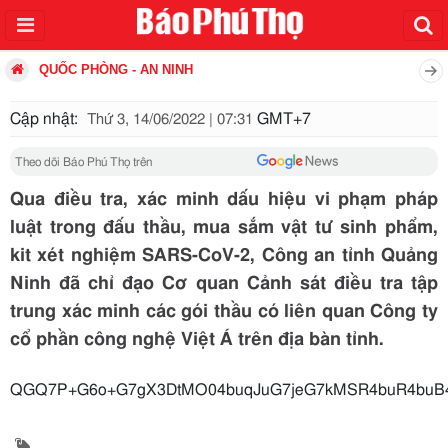
QUỐC PHÒNG - AN NINH
Cập nhật:
GMT+7
Thứ 3, 14/06/2022 | 07:31
Theo dõi Báo Phú Thọ trên
Qua điều tra, xác minh dấu hiệu vi phạm pháp
luật trong đấu thầu, mua sắm vật tư sinh phẩm,
kit xét nghiệm SARS-CoV-2, Công an tỉnh Quảng
Ninh đã chỉ đạo Cơ quan Cảnh sát điều tra tập
trung xác minh các gói thầu có liên quan Công ty
cổ phần công nghệ Việt Á trên địa bàn tỉnh.
QGQ7P+G6o+G7gX3DtMO04buqJuG7jeG7kMSR4buR4buB4bq