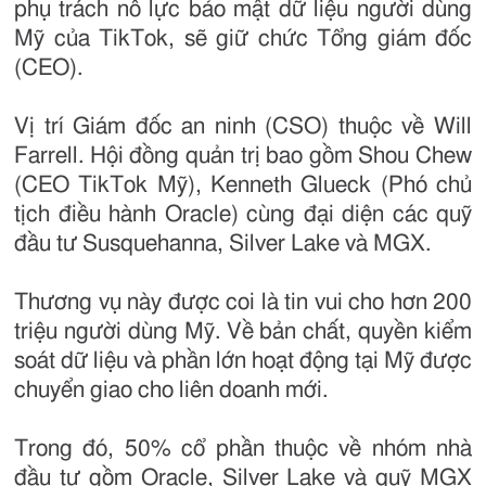
phụ trách nỗ lực bảo mật dữ liệu người dùng
Mỹ của TikTok, sẽ giữ chức Tổng giám đốc
(CEO).
Vị trí Giám đốc an ninh (CSO) thuộc về Will
Farrell. Hội đồng quản trị bao gồm Shou Chew
(CEO TikTok Mỹ), Kenneth Glueck (Phó chủ
tịch điều hành Oracle) cùng đại diện các quỹ
đầu tư Susquehanna, Silver Lake và MGX.
Thương vụ này được coi là tin vui cho hơn 200
triệu người dùng Mỹ. Về bản chất, quyền kiểm
soát dữ liệu và phần lớn hoạt động tại Mỹ được
chuyển giao cho liên doanh mới.
Trong đó, 50% cổ phần thuộc về nhóm nhà
đầu tư gồm Oracle, Silver Lake và quỹ MGX