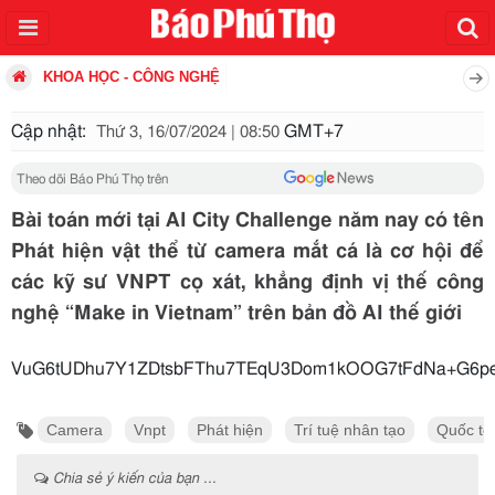
KHOA HỌC - CÔNG NGHỆ
Cập nhật:
GMT+7
Thứ 3, 16/07/2024 | 08:50
Theo dõi Báo Phú Thọ trên
Bài toán mới tại AI City Challenge năm nay có tên
Phát hiện vật thể từ camera mắt cá là cơ hội để
các kỹ sư VNPT cọ xát, khẳng định vị thế công
nghệ “Make in Vietnam” trên bản đồ AI thế giới
VuG6tUDhu7Y1ZDtsbFThu7TEqU3Dom1kOOG7tFdNa+G6peG
Camera
Vnpt
Phát hiện
Trí tuệ nhân tạo
Quốc tế
Chia sẻ ý kiến của bạn ...