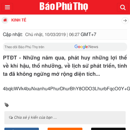
KINH TẾ
Cập nhật:
GMT+7
Chủ nhật, 10/03/2019 | 06:27
Theo dõi Báo Phú Thọ trên
PTĐT - Những năm qua, phát huy những lợi thế
về khí hậu, thổ nhưỡng, về lịch sử phát triển, tỉnh
ta đã không ngừng mở rộng diện tích...
4bqlcWVk4buNxanhu4PhurDhurBh
Chia sẻ ý kiến của bạn ...