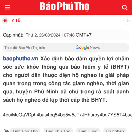
Y TẾ
Cập nhật:
GMT+7
Thứ 2, 26/08/2024 | 07:48
Theo dõi Báo Phú Thọ trên
baophutho.vn
Xác định bảo đảm quyền lợi chăm
sóc sức khỏe thông qua bảo hiểm y tế (BHYT)
cho người dân thuộc diện hộ nghèo là giải pháp
quan trọng trong công tác giảm nghèo, thời gian
qua, huyện Phù Ninh đã chú trọng rà soát danh
sách hộ nghèo để kịp thời cấp thẻ BHYT.
4buiMcOaVDph4bus4bq54bq5w5JTxJHhuroy4bq7YS5T4
Tỉnh Phú Thọ
Báo Phú Thọ
Đền Hùng
Hộ nghèo