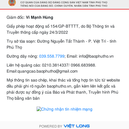
Giám đốc:
Vi Mạnh Hùng
Giấy phép hoạt động số 154/GP-BTTTT, do Bộ Thông tin và
Truyền thông cấp ngày 24/3/2022
Trụ sở tòa soạn: Đường Nguyễn Tất Thành - P. Việt Trì - tỉnh
Phú Thọ
Đường dây nóng:
039.558.7799
; Email: info@baophutho.vn
Liên hệ quảng cáo: 0210.3814337/ 0966.683988.
Email:quangcao.baophutho@gmail.com
Mọi thông tin sao chép, khai thác và tổng hợp tin tức từ website
đều phải ghi rõ nguồn baophutho.vn, gắn kèm liên kết gốc và
phải được sự đồng ý của Báo và Phát thanh, Truyền hình Phú
Thọ bằng văn bản
POWERED BY