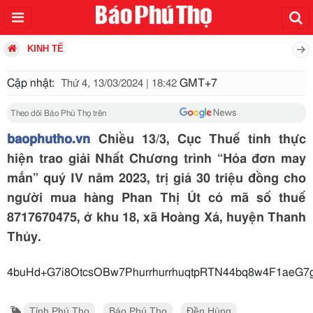
KINH TẾ
Cập nhật:
GMT+7
Thứ 4, 13/03/2024 | 18:42
Theo dõi Báo Phú Thọ trên
baophutho.vn
Chiều 13/3, Cục Thuế tỉnh thực
hiện trao giải Nhất Chương trình “Hóa đơn may
mắn” quý IV năm 2023, trị giá 30 triệu đồng cho
người mua hàng Phan Thị Út có mã số thuế
8717670475, ở khu 18, xã Hoàng Xá, huyện Thanh
Thủy.
4buHd+G7i8OtcsOBw7PhurrhurrhuqtpRTN44bq8w4F1aeG
Tỉnh Phú Thọ
Báo Phú Thọ
Đền Hùng