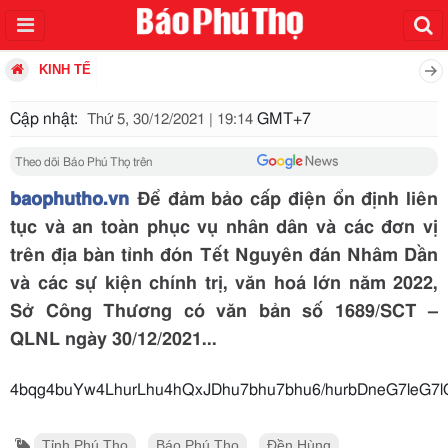
KINH TẾ
Cập nhật:
GMT+7
Thứ 5, 30/12/2021 | 19:14
Theo dõi Báo Phú Thọ trên
baophutho.vn
Để đảm bảo cấp điện ổn định liên
tục và an toàn phục vụ nhân dân và các đơn vị
trên địa bàn tỉnh đón Tết Nguyên đán Nhâm Dần
và các sự kiện chính trị, văn hoá lớn năm 2022,
Sở Công Thương có văn bản số 1689/SCT –
QLNL ngày 30/12/2021...
4bqg4buYw4LhurLhu4hQxJDhu7bhu7bhu6/hurbDneG7leG
Tỉnh Phú Thọ
Báo Phú Thọ
Đền Hùng