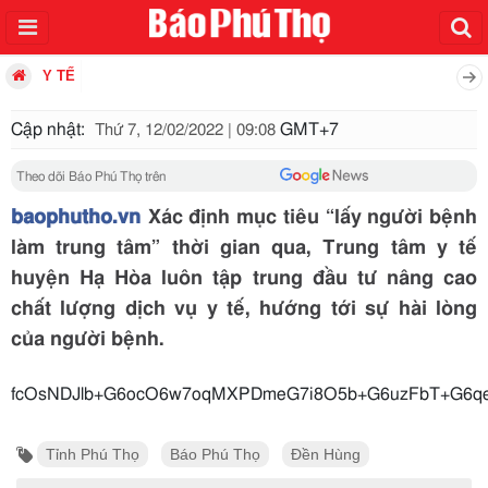
Y TẾ
Cập nhật:
GMT+7
Thứ 7, 12/02/2022 | 09:08
Theo dõi Báo Phú Thọ trên
baophutho.vn
Xác định mục tiêu “lấy người bệnh
làm trung tâm” thời gian qua, Trung tâm y tế
huyện Hạ Hòa luôn tập trung đầu tư nâng cao
chất lượng dịch vụ y tế, hướng tới sự hài lòng
của người bệnh.
fcOsNDJlb+G6ocO6w7oqMXPDmeG7i8O5b+G6uzFbT+G6qe
Tỉnh Phú Thọ
Báo Phú Thọ
Đền Hùng