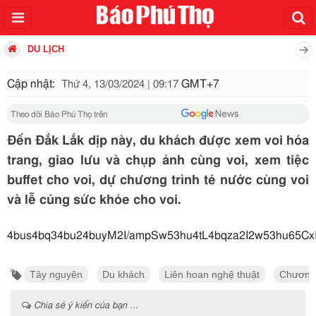
DU LỊCH
Cập nhật:
GMT+7
Thứ 4, 13/03/2024 | 09:17
Theo dõi Báo Phú Thọ trên
Đến Đắk Lắk dịp này, du khách được xem voi hóa
trang, giao lưu và chụp ảnh cùng voi, xem tiệc
buffet cho voi, dự chương trình té nước cùng voi
và lễ cúng sức khỏe cho voi.
4bus4bq34bu24buyM2I/ampSw53hu4tL4bq
Tây nguyên
Du khách
Liên hoan nghệ thuật
Chương 
Chia sẻ ý kiến của bạn ...