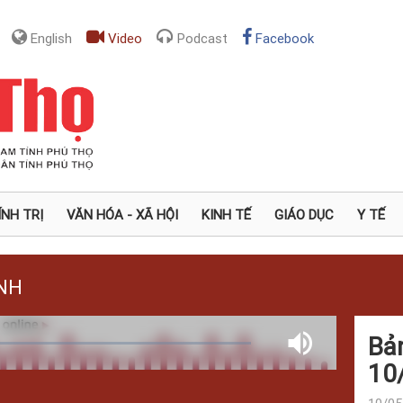
English
Video
Podcast
Facebook
ÍNH TRỊ
VĂN HÓA - XÃ HỘI
KINH TẾ
GIÁO DỤC
Y TẾ
NH
Bản
ed
:
Mute
%
10