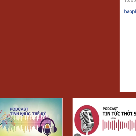
10/05
baop