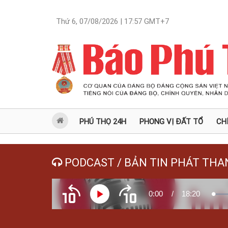
Thứ 6, 07/08/2026 | 17:57
GMT+7
PHÚ THỌ 24H
PHONG VỊ ĐẤT TỔ
CH
PODCAST / BẢN TIN PHÁT THA
Current
0:00
/
Duration
18:20
Play
Load
Tua
Tua
0.18
ngược
xuôi
10
10
giây
giây
Time