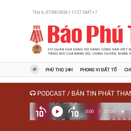
Thứ 6, 07/08/2026 | 17:27
GMT+7
PHÚ THỌ 24H
PHONG VỊ ĐẤT TỔ
CH
PODCAST / BẢN TIN PHÁT THA
Current
0:00
/
Duration
17:03
Play
Load
Tua
Tua
0.20
ngược
xuôi
10
10
giây
giây
Time