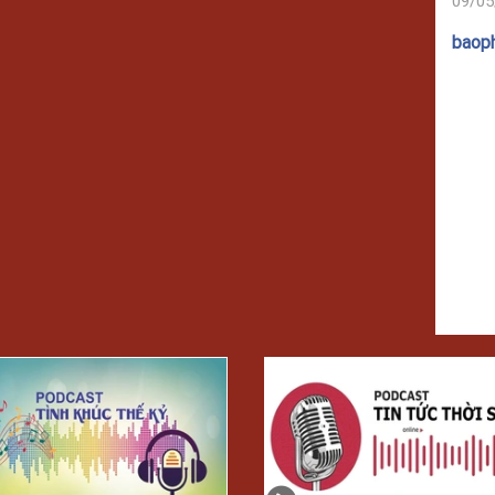
09/05
baop