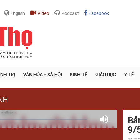
English
Video
Podcast
Facebook
ÍNH TRỊ
VĂN HÓA - XÃ HỘI
KINH TẾ
GIÁO DỤC
Y TẾ
NH
Bản
ed
:
Mute
%
9/