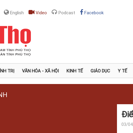
English
Video
Podcast
Facebook
ÍNH TRỊ
VĂN HÓA - XÃ HỘI
KINH TẾ
GIÁO DỤC
Y TẾ
NH
Điể
03/04