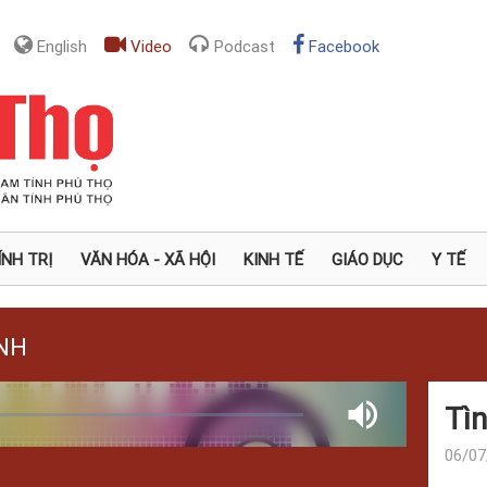
English
Video
Podcast
Facebook
ÍNH TRỊ
VĂN HÓA - XÃ HỘI
KINH TẾ
GIÁO DỤC
Y TẾ
NH
Tì
ed
:
Mute
%
06/07