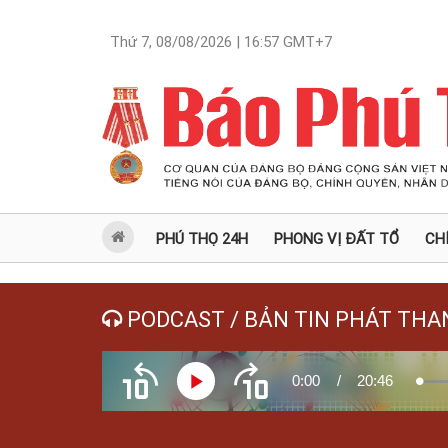
Thứ 7, 08/08/2026 | 16:57
GMT+7
PHÚ THỌ 24H
PHONG VỊ ĐẤT TỔ
CH
PODCAST / BẢN TIN PHÁT THA
Current
0:00
/
Duration
20:46
Play
Load
Tua
Tua
0.16
ngược
xuôi
10
10
giây
giây
Time