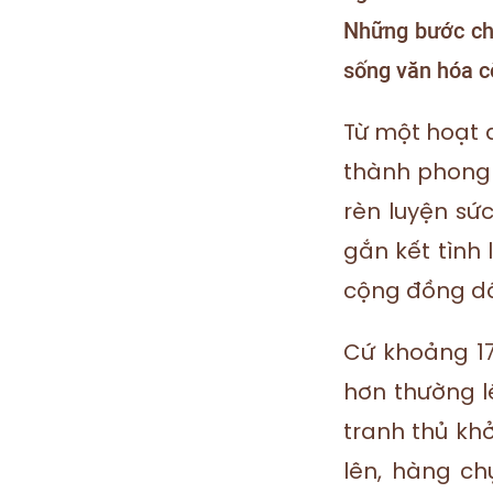
Những bước châ
sống văn hóa c
Từ một hoạt đ
thành phong 
rèn luyện sức
gắn kết tình 
cộng đồng dâ
Cứ khoảng 17
hơn thường l
tranh thủ khở
lên, hàng c