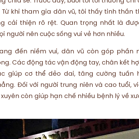
g chia sẻ: Trước đây, buổi tối tôi thường ch
. Từ khi tham gia dân vũ, tôi thấy tinh thần 
g cải thiện rõ rệt. Quan trọng nhất là đượ
i người nên cuộc sống vui vẻ hơn nhiều.
ang đến niềm vui, dân vũ còn góp phần 
ng. Các động tác vận động tay, chân kết h
c giúp cơ thể dẻo dai, tăng cường tuần
ng. Đối với người trung niên và cao tuổi, vi
 xuyên còn giúp hạn chế nhiều bệnh lý về xư