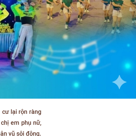
cư lại rộn ràng
 chị em phụ nữ,
ân vũ sôi động.