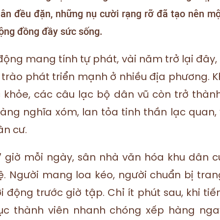
n đều đặn, những nụ cười rạng rỡ đã tạo nên mộ
ộng đồng đầy sức sống.
ộng mang tính tự phát, vài năm trở lại đây,
trào phát triển mạnh ở nhiều địa phương. K
 khỏe, các câu lạc bộ dân vũ còn trở thành
làng nghĩa xóm, lan tỏa tinh thần lạc quan,
n cư.
 giờ mỗi ngày, sân nhà văn hóa khu dân cư
ệ. Người mang loa kéo, người chuẩn bị tran
i động trước giờ tập. Chỉ ít phút sau, khi t
hục thành viên nhanh chóng xếp hàng nga