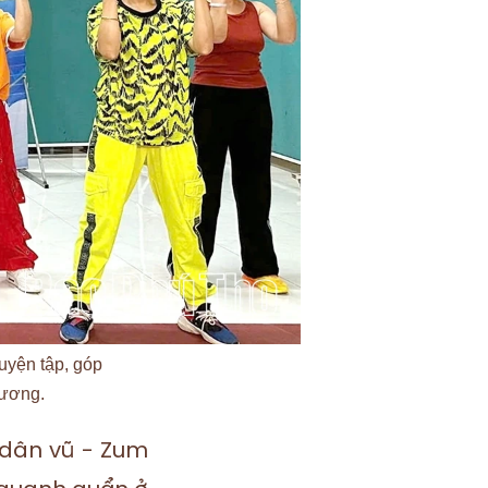
uyện tập, góp
hương.
 dân vũ - Zum