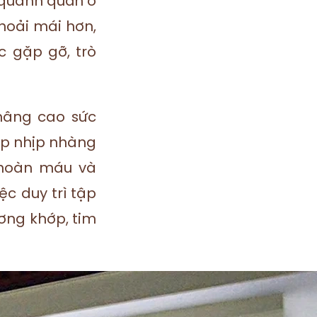
ỉ quanh quẩn ở
thoải mái hơn,
c gặp gỡ, trò
nâng cao sức
ợp nhịp nhàng
 hoàn máu và
ệc duy trì tập
ơng khớp, tim