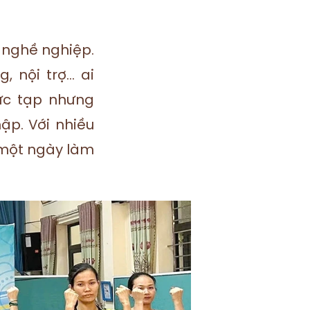
y nghề nghiệp.
 nội trợ... ai
ức tạp nhưng
ập. Với nhiều
 một ngày làm