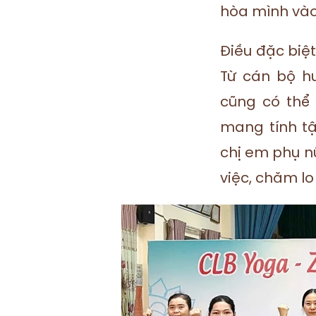
hòa mình vào
Điều đặc biệt
Từ cán bộ hưu
cũng có thể
mang tính tậ
chị em phụ n
việc, chăm lo