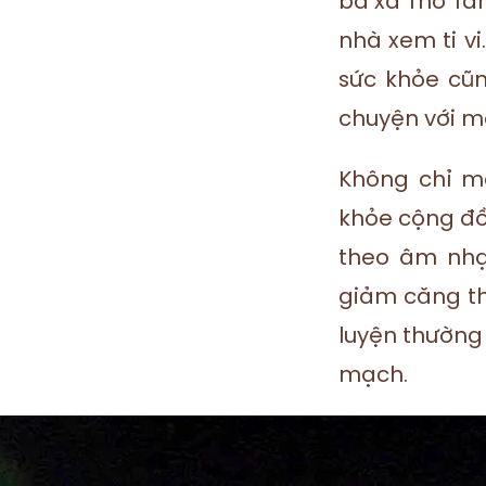
ba xã Thổ Tan
nhà xem ti vi
sức khỏe cũn
chuyện với mọ
Không chỉ m
khỏe cộng đồ
theo âm nhạ
giảm căng thẳ
luyện thường
mạch.