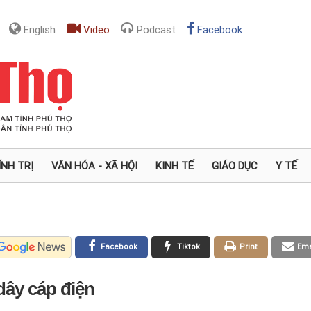
English
Video
Podcast
Facebook
ÍNH TRỊ
VĂN HÓA - XÃ HỘI
KINH TẾ
GIÁO DỤC
Y TẾ
Facebook
Tiktok
Print
Ema
dây cáp điện