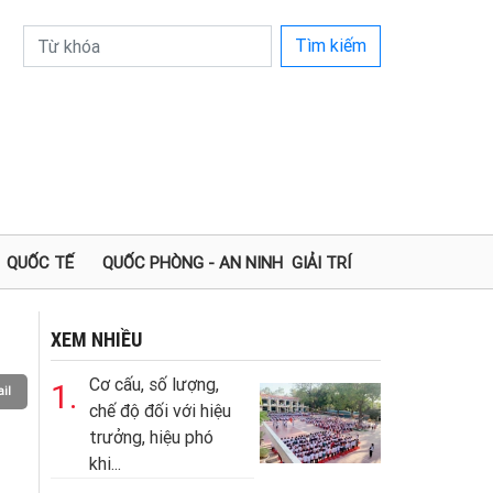
Tìm kiếm
QUỐC TẾ
QUỐC PHÒNG - AN NINH
GIẢI TRÍ
XEM NHIỀU
Cơ cấu, số lượng,
1.
il
chế độ đối với hiệu
trưởng, hiệu phó
khi...