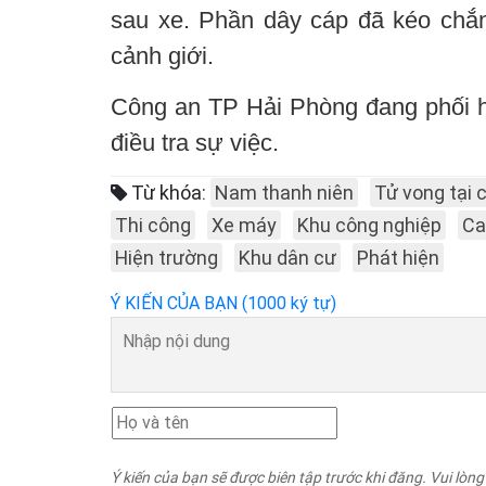
sau xe. Phần dây cáp đã kéo chắ
cảnh giới.
Công an TP Hải Phòng đang phối hợ
điều tra sự việc.
Từ khóa:
Nam thanh niên
Tử vong tại 
Thi công
Xe máy
Khu công nghiệp
Ca
Hiện trường
Khu dân cư
Phát hiện
Ý KIẾN CỦA BẠN (1000 ký tự)
Ý kiến của bạn sẽ được biên tập trước khi đăng. Vui lòng