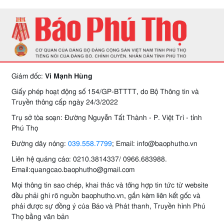
Giám đốc:
Vi Mạnh Hùng
Giấy phép hoạt động số 154/GP-BTTTT, do Bộ Thông tin và
Truyền thông cấp ngày 24/3/2022
Trụ sở tòa soạn: Đường Nguyễn Tất Thành - P. Việt Trì - tỉnh
Phú Thọ
Đường dây nóng:
039.558.7799
; Email: info@baophutho.vn
Liên hệ quảng cáo: 0210.3814337/ 0966.683988.
Email:quangcao.baophutho@gmail.com
Mọi thông tin sao chép, khai thác và tổng hợp tin tức từ website
đều phải ghi rõ nguồn baophutho.vn, gắn kèm liên kết gốc và
phải được sự đồng ý của Báo và Phát thanh, Truyền hình Phú
Thọ bằng văn bản