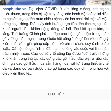
baophutho.vn
Đại dịch COVID-19 vừa lắng xuống, tình trạng
thiếu thuốc, trang thiết bị, vật tư y tế tại các bệnh viện công lại diễn
ra nghiêm trọng đến mức nhiều bệnh viện lớn phải đối mặt với việc
dừng hoạt động. Điều này ảnh hưởng trực tiếp đến tính mạng, sức
khoẻ người dân, khiến cộng đồng xã hội đặc biệt quan tâm, lo
lắng. Thủ tướng Chính phủ chỉ đạo các bộ, ngành tập trung tháo
gỡ vướng mắc; nghị trường Quốc hội cũng “nóng” lên với những ý
kiến chất vấn, giải pháp cấp bách về chính sách, quy định pháp
luật… Cả hệ thống chính trị đã nhanh chóng vào cuộc với tinh thần
trách nhiệm cao. Các cơ sở y tế công lập được “cởi trói”, những
khó khăn trong thủ tục xây dựng các gói thầu, đặc biệt là việc xác
định giá các gói thầu mua sắm hàng hoá, vật tư, trang thiết bị y tế
đã và đang cơ bản được tháo gỡ bằng các quy định phù hợp với
điều kiện thực tế…
XEM TIẾP