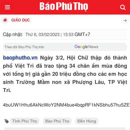
GIÁO DỤC
Cập nhật:
GMT+7
Thứ 6, 03/02/2023 | 15:53
Theo dõi Báo Phú Thọ trên
baophutho.vn
Ngày 3/2, Hội Chữ thập đỏ thành
phố Việt Trì đã trao tặng 34 chăn ấm mùa đông
với tổng trị giá gần 20 triệu đồng cho các em học
sinh Trường Mầm non xã Phượng Lâu, TP Việt
Trì.
4buUW1Hhu6AkNcWoY2NM4bue4bqpRF1kNSbhu57hu5ZEYs
Tỉnh Phú Thọ
Báo Phú Thọ
Đền Hùng