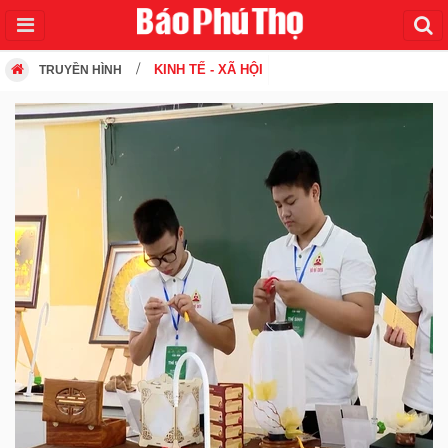
KINH TẾ - XÃ HỘI
TRUYỀN HÌNH