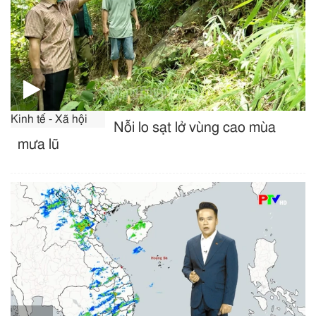
Kinh tế - Xã hội
Nỗi lo sạt lở vùng cao mùa
mưa lũ