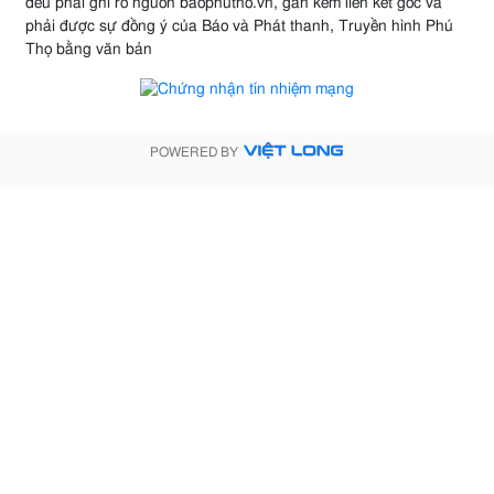
đều phải ghi rõ nguồn baophutho.vn, gắn kèm liên kết gốc và
phải được sự đồng ý của Báo và Phát thanh, Truyền hình Phú
Thọ bằng văn bản
POWERED BY