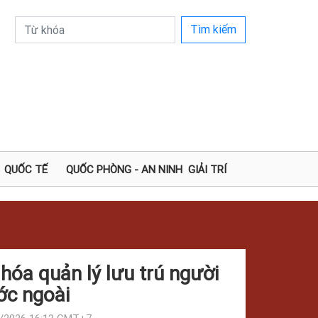
Tìm kiếm
QUỐC TẾ
QUỐC PHÒNG - AN NINH
GIẢI TRÍ
hóa quản lý lưu trú người
ớc ngoài