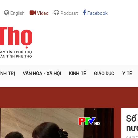
English
Video
Podcast
Facebook
ÍNH TRỊ
VĂN HÓA - XÃ HỘI
KINH TẾ
GIÁO DỤC
Y TẾ
Số 
nư