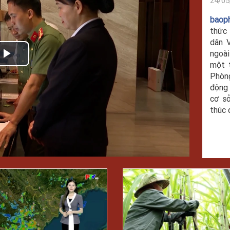
24/05
baop
thức 
dân 
ngoài
Play
một t
Phòng
Video
động 
cơ sở
thúc 