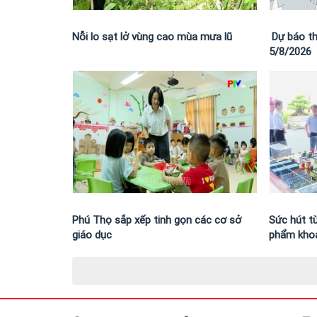
Nỗi lo sạt lở vùng cao mùa mưa lũ
Dự báo th
5/8/2026
Phú Thọ sắp xếp tinh gọn các cơ sở
Sức hút t
giáo dục
phẩm khoa