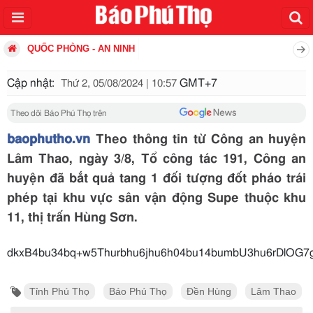
QUỐC PHÒNG - AN NINH
Cập nhật:
GMT+7
Thứ 2, 05/08/2024 | 10:57
Theo dõi Báo Phú Thọ trên
baophutho.vn
Theo thông tin từ Công an huyện
Lâm Thao, ngày 3/8, Tổ công tác 191, Công an
huyện đã bắt quả tang 1 đối tượng đốt pháo trái
phép tại khu vực sân vận động Supe thuộc khu
11, thị trấn Hùng Sơn.
dkxB4bu34bq+w5Thurbhu6jhu6h04bu14bumbU3hu6rDlOG7
Tỉnh Phú Thọ
Báo Phú Thọ
Đền Hùng
Lâm Thao