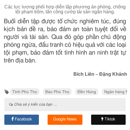
Các lực lượng phối hợp diễn tập phương án phòng, chống
tội phạm trộm, tấn công cướp tài sản ngân hàng.
Buổi diễn tập được tổ chức nghiêm túc, đúng
kịch bản đề ra, bảo đảm an toàn tuyệt đối về
người và tài sản. Qua đó góp phần chủ động
phòng ngừa, đấu tranh có hiệu quả với các loại
tội phạm, bảo đảm tốt tình hình an ninh trật tự
trên địa bàn.
Bích Liên – Đặng Khánh
Tỉnh Phú Thọ
Báo Phú Thọ
Đền Hùng
Ngân hàng Nô
Chia sẻ ý kiến của bạn ...
Facebook
Google News
Tiktok