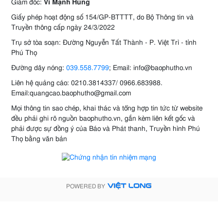
Giám đốc:
Vi Mạnh Hùng
Giấy phép hoạt động số 154/GP-BTTTT, do Bộ Thông tin và
Truyền thông cấp ngày 24/3/2022
Trụ sở tòa soạn: Đường Nguyễn Tất Thành - P. Việt Trì - tỉnh
Phú Thọ
Đường dây nóng:
039.558.7799
; Email: info@baophutho.vn
Liên hệ quảng cáo: 0210.3814337/ 0966.683988.
Email:quangcao.baophutho@gmail.com
Mọi thông tin sao chép, khai thác và tổng hợp tin tức từ website
đều phải ghi rõ nguồn baophutho.vn, gắn kèm liên kết gốc và
phải được sự đồng ý của Báo và Phát thanh, Truyền hình Phú
Thọ bằng văn bản
POWERED BY