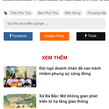
Tỉnh Phú Thọ
Báo Phú Thọ
Đền Hùng
Thương hiệu
Chia sẻ ý kiến của bạn ...
Facebook
Google News
Tiktok
XEM THÊM
Đội ngũ doanh nhân đề cao trách
nhiệm phụng sự cộng đồng
Xã Đà Bắc: Mở không gian phát
triển từ hạ tầng giao thông