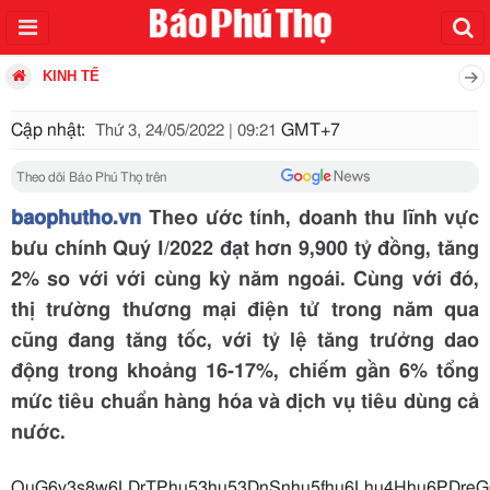
KINH TẾ
Cập nhật:
GMT+7
Thứ 3, 24/05/2022 | 09:21
Theo dõi Báo Phú Thọ trên
baophutho.vn
Theo ước tính, doanh thu lĩnh vực
bưu chính Quý I/2022 đạt hơn 9,900 tỷ đồng, tăng
2% so với với cùng kỳ năm ngoái. Cùng với đó,
thị trường thương mại điện tử trong năm qua
cũng đang tăng tốc, với tỷ lệ tăng trưởng dao
động trong khoảng 16-17%, chiếm gần 6% tổng
mức tiêu chuẩn hàng hóa và dịch vụ tiêu dùng cả
nước.
OuG6v3s8w6LDrTPhu53hu53DnSnhu5fhu6Lhu4Hhu6PDre