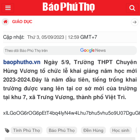
GIÁO DỤC
Cập nhật:
GMT+7
Thứ 3, 05/09/2023 | 12:59
Theo dõi Báo Phú Thọ trên
baophutho.vn
Ngày 5/9, Trường THPT Chuyên
Hùng Vương tổ chức lễ khai giảng năm học mới
2023-2024.Đây là năm đầu tiên, tiếng trống khai
trường được vang lên tại cơ sở mới của trường
tại khu 7, xã Trưng Vương, thành phố Việt Trì.
xILGoOG6rOG6pEtT4bq4IyN4w4Lhu7bhu5vhu5o9U07Dgu
Tỉnh Phú Thọ
Báo Phú Thọ
Đền Hùng
Học sinh