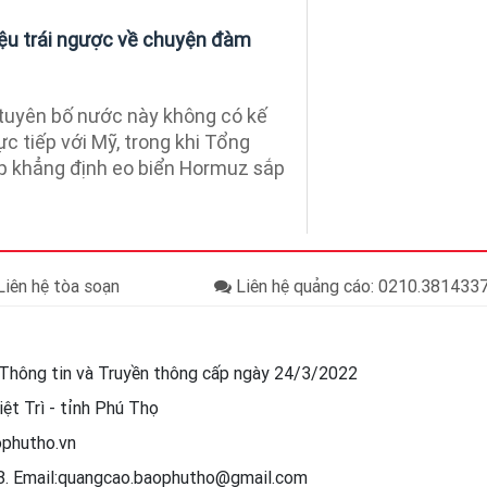
hiệu trái ngược về chuyện đàm
n tuyên bố nước này không có kế
c tiếp với Mỹ, trong khi Tổng
p khẳng định eo biển Hormuz sắp
iên hệ tòa soạn
Liên hệ quảng cáo: 0210.38143
Thông tin và Truyền thông cấp ngày 24/3/2022
ệt Trì - tỉnh Phú Thọ
ophutho.vn
88. Email:quangcao.baophutho@gmail.com