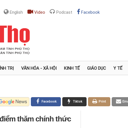
English
Video
Podcast
Facebook
ÍNH TRỊ
VĂN HÓA - XÃ HỘI
KINH TẾ
GIÁO DỤC
Y TẾ
Facebook
Tiktok
Print
Ema
 điểm thăm chính thức