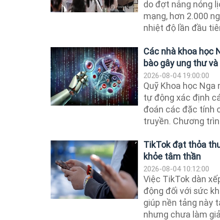
do đợt nắng nóng lị
mạng, hơn 2.000 ng
nhiệt độ lần đầu tiên
Các nhà khoa học N
bào gây ung thư và
2026-08-04 19:00:00
Quỹ Khoa học Nga 
tự động xác định cá
đoán các đặc tính c
truyền. Chương trình
TikTok đạt thỏa thu
khỏe tâm thần
2026-08-04 10:12:00
Việc TikTok dàn xếp
động đối với sức k
giúp nền tảng này t
nhưng chưa làm giả