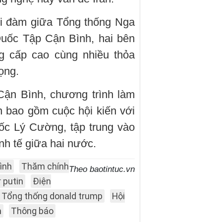
ội đàm giữa Tổng thống Nga
Quốc Tập Cận Bình, hai bên
g cấp cao cùng nhiều thỏa
ọng.
Cận Bình, chương trình làm
n bao gồm cuộc hội kiến với
ốc Lý Cường, tập trung vào
nh tế giữa hai nước.
ình
Thăm chính
Theo baotintuc.vn
 putin
Điện
Tổng thống donald trump
Hội
m
Thông báo