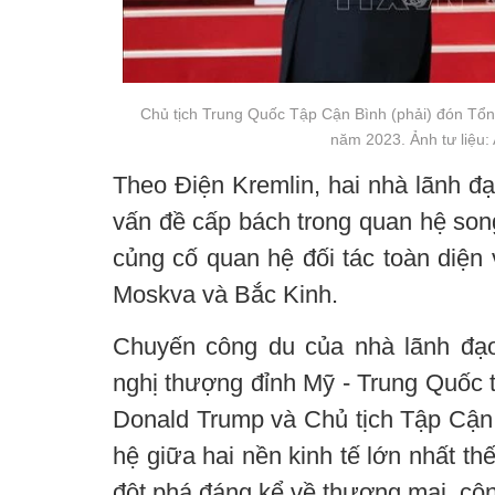
Chủ tịch Trung Quốc Tập Cận Bình (phải) đón Tổng
năm 2023. Ảnh tư liệu
Theo Điện Kremlin, hai nhà lãnh đạ
vấn đề cấp bách trong quan hệ song
củng cố quan hệ đối tác toàn diện 
Moskva và Bắc Kinh.
Chuyến công du của nhà lãnh đạo
nghị thượng đỉnh Mỹ - Trung Quốc t
Donald Trump và Chủ tịch Tập Cận 
hệ giữa hai nền kinh tế lớn nhất th
đột phá đáng kể về thương mại, côn