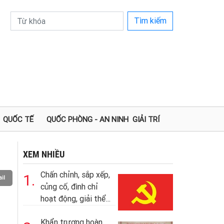
Tìm kiếm
QUỐC TẾ
QUỐC PHÒNG - AN NINH
GIẢI TRÍ
XEM NHIỀU
Chấn chỉnh, sắp xếp,
1.
il
củng cố, đình chỉ
hoạt động, giải thể...
Khẩn trương hoàn