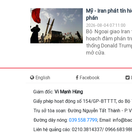
Mỹ - Iran phát tín 
phán
2026-08-04 07:11:00
Bộ Ngoại giao Ira
hoạch đàm phán trự
thống Donald Trum
mở cửa.
English
Facebook
L
Giám đốc:
Vi Mạnh Hùng
Giấy phép hoạt động số 154/GP-BTTTT, do Bộ 
Trụ sở tòa soạn: Đường Nguyễn Tất Thành - P. Vi
Đường dây nóng:
039.558.7799
; Email: info@ba
Liên hệ quảng cáo: 0210.3814337/ 0966.683.9