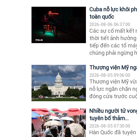
Cuba nỗ lực khôi p
toàn quốc
2026-08-06 06:37:00
Các sự cố mất kết 
thời tiết ảnh hưởng
tiếp đến các tổ má
chúng phải ngừng h
Thượng viện Mỹ ng
2026-08-05 09:06:00
Thượng viện Mỹ vừa
nỗ lực ngăn chặn ng
đóng cửa trước cuộ
Nhiều người tử vong
tuyên bố thảm...
2026-08-05 07:30:00
Hàn Quốc đã tuyên 