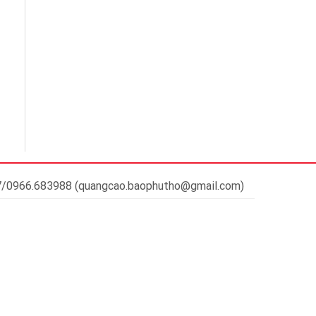
37/0966.683988 (quangcao.baophutho@gmail.com)