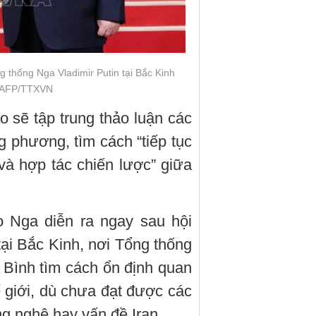
 thống Nga Vladimir Putin tại Bắc Kinh
: AFP/TTXVN
o sẽ tập trung thảo luận các
 phương, tìm cách “tiếp tục
và hợp tác chiến lược” giữa
 Nga diễn ra ngay sau hội
ại Bắc Kinh, nơi Tổng thống
Bình tìm cách ổn định quan
ế giới, dù chưa đạt được các
g nghệ hay vấn đề Iran.