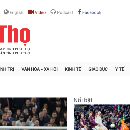
English
Video
Podcast
Facebook
ÍNH TRỊ
VĂN HÓA - XÃ HỘI
KINH TẾ
GIÁO DỤC
Y TẾ
Nổi bật