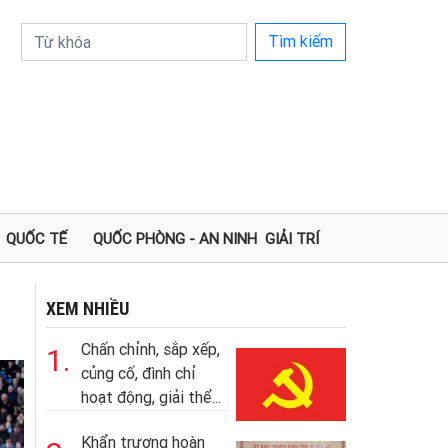
Tìm kiếm
QUỐC TẾ
QUỐC PHÒNG - AN NINH
GIẢI TRÍ
XEM NHIỀU
Chấn chỉnh, sắp xếp,
1.
củng cố, đình chỉ
hoạt động, giải thể...
Khẩn trương hoàn