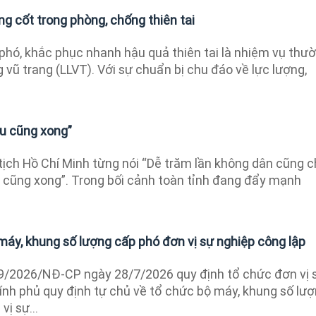
ng cốt trong phòng, chống thiên tai
hó, khắc phục nhanh hậu quả thiên tai là nhiệm vụ thư
 vũ trang (LLVT). Với sự chuẩn bị chu đáo về lực lượng,
ệu cũng xong”
ịch Hồ Chí Minh từng nói “Dễ trăm lần không dân cũng ch
ệu cũng xong”. Trong bối cảnh toàn tỉnh đang đẩy mạnh
máy, khung số lượng cấp phó đơn vị sự nghiệp công lập
99/2026/NĐ-CP ngày 28/7/2026 quy định tổ chức đơn vị 
ính phủ quy định tự chủ về tổ chức bộ máy, khung số lư
vị sự...