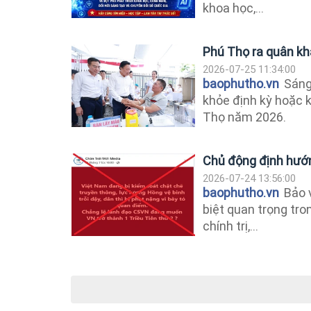
khoa học,...
Phú Thọ ra quân k
2026-07-25 11:34:00
baophutho.vn
Sáng
khỏe định kỳ hoặc 
Thọ năm 2026.
Chủ động định hướn
2026-07-24 13:56:00
baophutho.vn
Bảo v
biệt quan trọng tr
chính trị,...