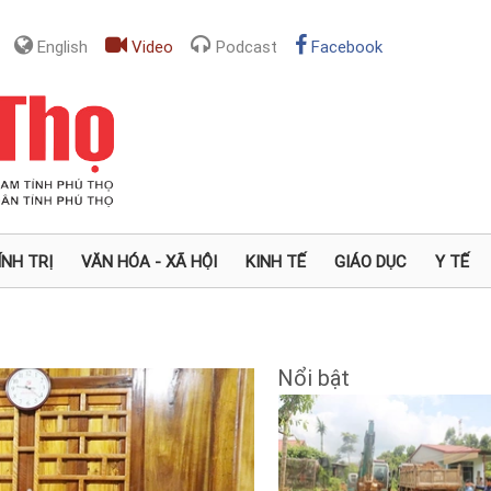
English
Video
Podcast
Facebook
ÍNH TRỊ
VĂN HÓA - XÃ HỘI
KINH TẾ
GIÁO DỤC
Y TẾ
Nổi bật