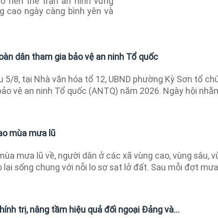
o nên thế trận an ninh vững
g cao ngày càng bình yên và
oàn dân tham gia bảo vệ an ninh Tổ quốc
 5/8, tại Nhà văn hóa tổ 12, UBND phường Kỳ Sơn tổ ch
bảo vệ an ninh Tổ quốc (ANTQ) năm 2026. Ngày hội nhằ
cao mùa mưa lũ
ùa mưa lũ về, người dân ở các xã vùng cao, vùng sâu, 
 lại sống chung với nỗi lo sợ sạt lở đất. Sau mỗi đợt mư
ính trị, nâng tầm hiệu quả đối ngoại Đảng và...