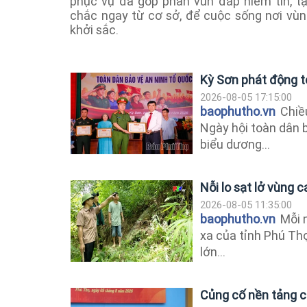
phục vụ đã góp phần vun đắp niềm tin, tạ
chắc ngay từ cơ sở, để cuộc sống nơi vùn
khởi sắc.
Kỳ Sơn phát động t
2026-08-05 17:15:00
baophutho.vn
Chiều
Ngày hội toàn dân 
biểu dương...
Nỗi lo sạt lở vùng 
2026-08-05 11:35:00
baophutho.vn
Mỗi m
xa của tỉnh Phú Thọ
lớn...
Củng cố nền tảng ch