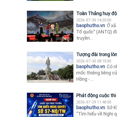
Toàn Thắng huy độn
2026-07-30 14:20:00
baophutho.vn
Ở xã 
Tổ quốc” (ANTQ) đã
truyền...
Tượng đài trong lò
2026-07-30 08:10:00
baophutho.vn
Có nh
mốc thiêng liêng c
Hồng -...
Phát động cuộc thi
2026-07-29 11:48:00
baophutho.vn
Sở Kh
“Tìm hiểu về Nghị q