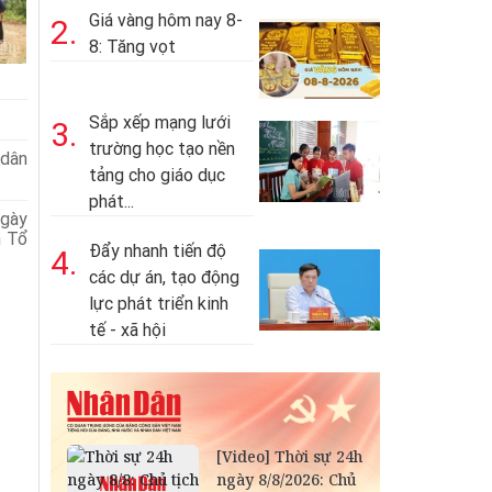
Giá vàng hôm nay 8-
2.
8: Tăng vọt
Sắp xếp mạng lưới
3.
trường học tạo nền
dân
tảng cho giáo dục
phát...
Ngày
h Tổ
Đẩy nhanh tiến độ
4.
các dự án, tạo động
lực phát triển kinh
tế - xã hội