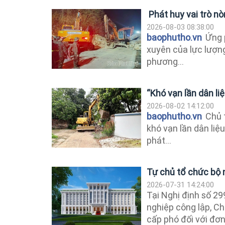
Phát huy vai trò nò
2026-08-03 08:38:00
baophutho.vn
Ứng p
xuyên của lực lượng
phương...
“Khó vạn lần dân li
2026-08-02 14:12:00
baophutho.vn
Chủ t
khó vạn lần dân li
phát...
Tự chủ tổ chức bộ 
2026-07-31 14:24:00
Tại Nghị định số 2
nghiệp công lập, Ch
cấp phó đối với đơn 