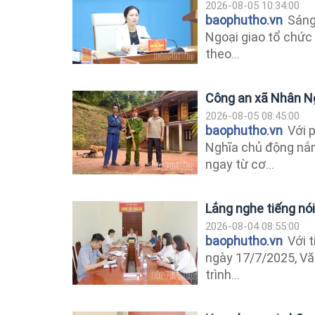
2026-08-05 10:34:00
baophutho.vn
Sáng 
Ngoại giao tổ chức
theo...
Công an xã Nhân Ng
2026-08-05 08:45:00
baophutho.vn
Với 
Nghĩa chủ động nắm 
ngay từ cơ...
Lắng nghe tiếng nó
2026-08-04 08:55:00
baophutho.vn
Với t
ngày 17/7/2025, Vă
trình...