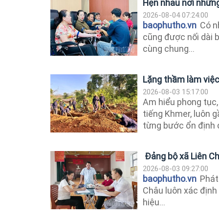
Hẹn nhau nơi những
2026-08-04 07:24:00
baophutho.vn
Có n
cũng được nối dài b
cùng chung...
Lặng thầm làm việc
2026-08-03 15:17:00
Am hiểu phong tục,
tiếng Khmer, luôn g
từng bước ổn định c
Đảng bộ xã Liên Ch
2026-08-03 09:27:00
baophutho.vn
Phát 
Châu luôn xác định 
hiệu...