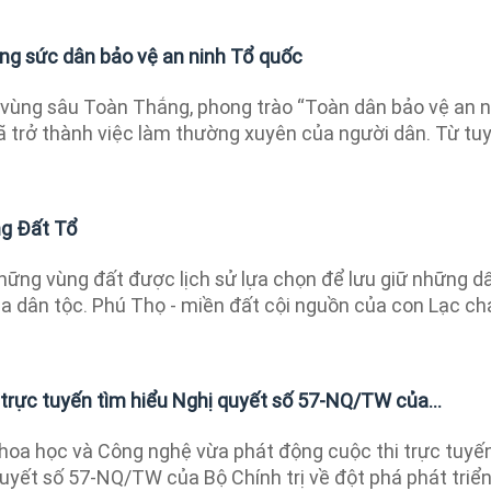
g sức dân bảo vệ an ninh Tổ quốc
vùng sâu Toàn Thắng, phong trào “Toàn dân bảo vệ an n
 trở thành việc làm thường xuyên của người dân. Từ tu
ng Đất Tổ
ững vùng đất được lịch sử lựa chọn để lưu giữ những d
ủa dân tộc. Phú Thọ - miền đất cội nguồn của con Lạc ch
 trực tuyến tìm hiểu Nghị quyết số 57-NQ/TW của...
oa học và Công nghệ vừa phát động cuộc thi trực tuyế
uyết số 57-NQ/TW của Bộ Chính trị về đột phá phát triể