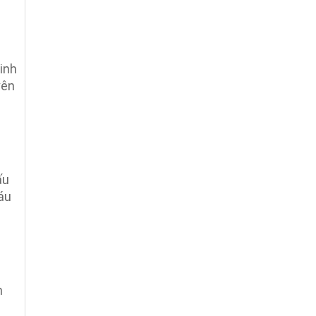
inh
yên
ấu
áu
n
n