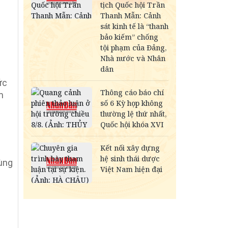
ức
m
vùng
a