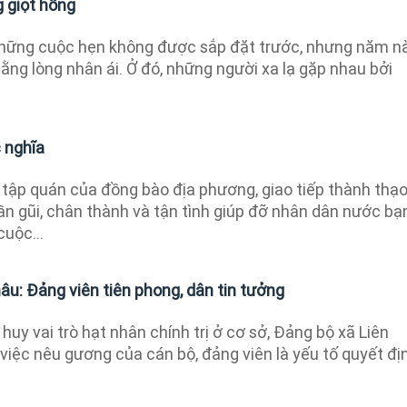
 giọt hồng
hững cuộc hẹn không được sắp đặt trước, nhưng năm n
ằng lòng nhân ái. Ở đó, những người xa lạ gặp nhau bởi
 nghĩa
 tập quán của đồng bào địa phương, giao tiếp thành thạ
ần gũi, chân thành và tận tình giúp đỡ nhân dân nước bạ
uộc...
âu: Đảng viên tiên phong, dân tin tưởng
huy vai trò hạt nhân chính trị ở cơ sở, Đảng bộ xã Liên
việc nêu gương của cán bộ, đảng viên là yếu tố quyết đị