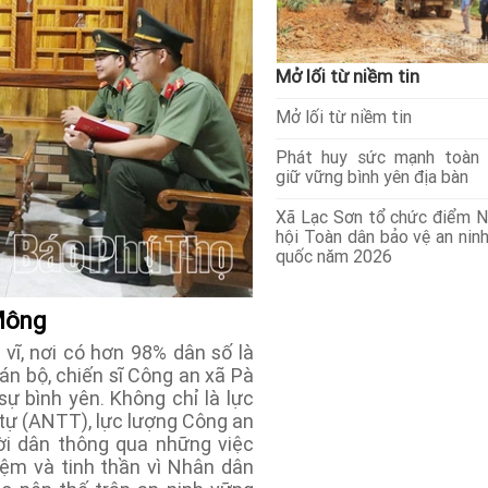
Mở lối từ niềm tin
Mở lối từ niềm tin
Phát huy sức mạnh toàn 
giữ vững bình yên địa bàn
Xã Lạc Sơn tổ chức điểm 
hội Toàn dân bảo vệ an nin
quốc năm 2026
 Mông
vĩ, nơi có hơn 98% dân số là
n bộ, chiến sĩ Công an xã Pà
ự bình yên. Không chỉ là lực
 tự (ANTT), lực lượng Công an
ời dân thông qua những việc
hiệm và tinh thần vì Nhân dân