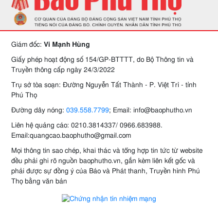
Giám đốc:
Vi Mạnh Hùng
Giấy phép hoạt động số 154/GP-BTTTT, do Bộ Thông tin và
Truyền thông cấp ngày 24/3/2022
Trụ sở tòa soạn: Đường Nguyễn Tất Thành - P. Việt Trì - tỉnh
Phú Thọ
Đường dây nóng:
039.558.7799
; Email: info@baophutho.vn
Liên hệ quảng cáo: 0210.3814337/ 0966.683988.
Email:quangcao.baophutho@gmail.com
Mọi thông tin sao chép, khai thác và tổng hợp tin tức từ website
đều phải ghi rõ nguồn baophutho.vn, gắn kèm liên kết gốc và
phải được sự đồng ý của Báo và Phát thanh, Truyền hình Phú
Thọ bằng văn bản