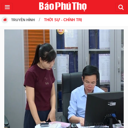
THỜI SỰ - CHÍNH TRỊ
TRUYỀN HÌNH