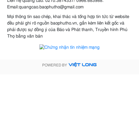
Liên hệ quảng cáo: 0210.3814337/ 0966.683988.
Email:quangcao.baophutho@gmail.com
Mọi thông tin sao chép, khai thác và tổng hợp tin tức từ website
đều phải ghi rõ nguồn baophutho.vn, gắn kèm liên kết gốc và
phải được sự đồng ý của Báo và Phát thanh, Truyền hình Phú
Thọ bằng văn bản
POWERED BY