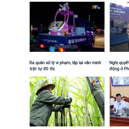
Ra quân xử lý vi phạm, lập lại văn minh
Nghị quyế
trật tự đô thị
động ở P