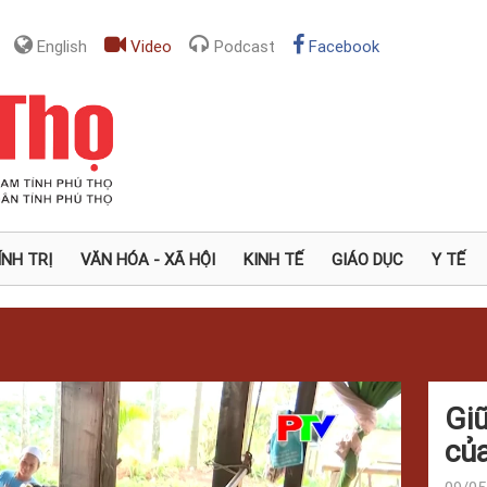
English
Video
Podcast
Facebook
ÍNH TRỊ
VĂN HÓA - XÃ HỘI
KINH TẾ
GIÁO DỤC
Y TẾ
Gi
của