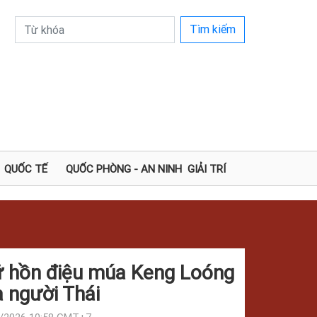
Tìm kiếm
QUỐC TẾ
QUỐC PHÒNG - AN NINH
GIẢI TRÍ
ữ hồn điệu múa Keng Loóng
 người Thái