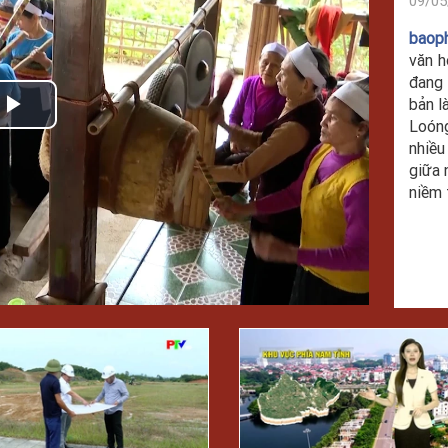
09/05
baop
văn h
đang 
bản l
Play
Loón
nhiề
Video
giữa 
niềm 