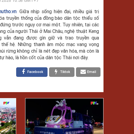
/2026 10:58 GMT+7
hutho.vn
Giữa nhịp sống hiện đại, nhiều giá trị
óa truyền thống của đồng bào dân tộc thiểu số
đứng trước nguy cơ mai một. Tuy nhiên, tại các
àng của người Thái ở Mai Châu, nghệ thuật Keng
g vẫn đang được gìn giữ và trao truyền qua
u thế hệ. Những thanh âm mộc mạc vang vọng
núi rừng không chỉ là nét đẹp văn hóa, mà còn là
tự hào, là hồn cốt của dân tộc Thái nơi đây.
Facebook
Tiktok
Email