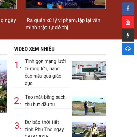
họ ngày
Ra quân xử lý vi phạm, lập lại văn
minh trật tự đô thị
VIDEO XEM NHIỀU
Tinh gọn mạng lưới
1.
trường lớp, nâng
cao hiệu quả giáo
dục
Tạo mặt bằng sạch
2.
thu hút đầu tư
Dự báo thời tiết
3.
tỉnh Phú Thọ ngày
08/8/2026