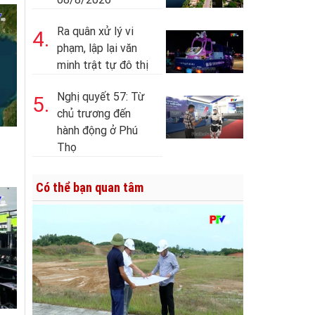
Ra quân xử lý vi
4.
phạm, lập lại văn
minh trật tự đô thị
Nghị quyết 57: Từ
5.
chủ trương đến
hành động ở Phú
Thọ
Có thể bạn quan tâm