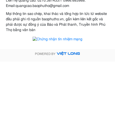
Liên hệ quảng cáo: 0210.3814337/ 0966.683988.
Email:quangcao.baophutho@gmail.com
Mọi thông tin sao chép, khai thác và tổng hợp tin tức từ website
đều phải ghi rõ nguồn baophutho.vn, gắn kèm liên kết gốc và
phải được sự đồng ý của Báo và Phát thanh, Truyền hình Phú
Thọ bằng văn bản
POWERED BY