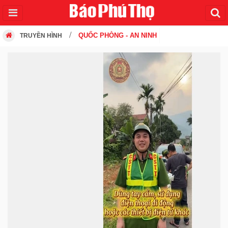
QUỐC PHÒNG - AN NINH
TRUYỀN HÌNH