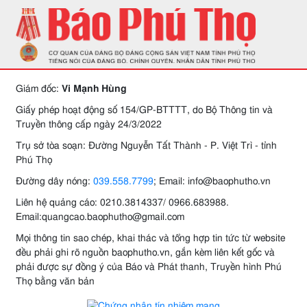
Giám đốc:
Vi Mạnh Hùng
Giấy phép hoạt động số 154/GP-BTTTT, do Bộ Thông tin và
Truyền thông cấp ngày 24/3/2022
Trụ sở tòa soạn: Đường Nguyễn Tất Thành - P. Việt Trì - tỉnh
Phú Thọ
Đường dây nóng:
039.558.7799
; Email: info@baophutho.vn
Liên hệ quảng cáo: 0210.3814337/ 0966.683988.
Email:quangcao.baophutho@gmail.com
Mọi thông tin sao chép, khai thác và tổng hợp tin tức từ website
đều phải ghi rõ nguồn baophutho.vn, gắn kèm liên kết gốc và
phải được sự đồng ý của Báo và Phát thanh, Truyền hình Phú
Thọ bằng văn bản