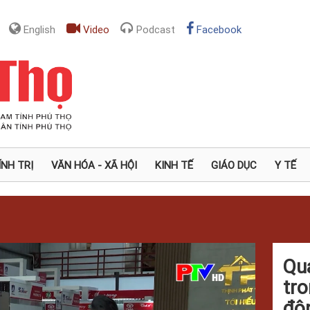
English
Video
Podcast
Facebook
ÍNH TRỊ
VĂN HÓA - XÃ HỘI
KINH TẾ
GIÁO DỤC
Y TẾ
Quả
tro
độ