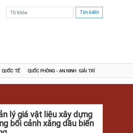
Tìm kiếm
QUỐC TẾ
QUỐC PHÒNG - AN NINH
GIẢI TRÍ
n lý giá vật liệu xây dựng
ng bối cảnh xăng dầu biến
ng