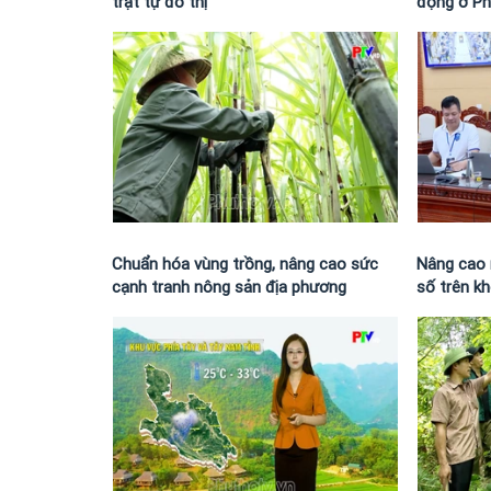
trật tự đô thị
động ở P
Chuẩn hóa vùng trồng, nâng cao sức
Nâng cao 
cạnh tranh nông sản địa phương
số trên k