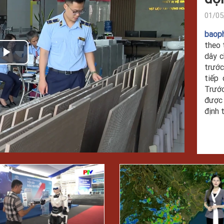
01/05
baop
theo 
dây c
Play
trước
tiếp
Video
Trước
được
định 