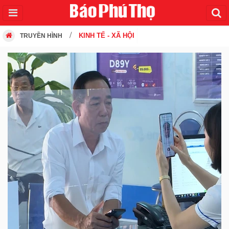
KINH TẾ - XÃ HỘI
TRUYỀN HÌNH