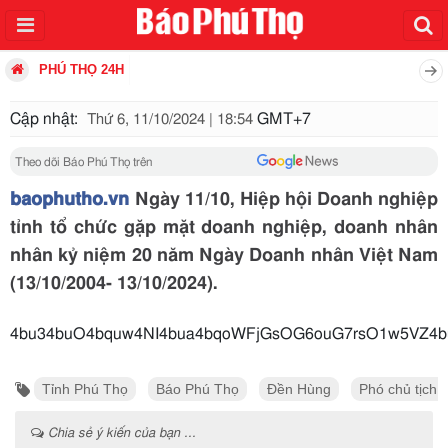
PHÚ THỌ 24H
Cập nhật:
GMT+7
Thứ 6, 11/10/2024 | 18:54
Theo dõi Báo Phú Thọ trên
baophutho.vn
Ngày 11/10, Hiệp hội Doanh nghiệp
tỉnh tổ chức gặp mặt doanh nghiệp, doanh nhân
nhân kỷ niệm 20 năm Ngày Doanh nhân Việt Nam
(13/10/2004- 13/10/2024).
4bu34buO4bquw4NI4bua4bqoWFjGsOG6ouG7rsO1w5V
Tỉnh Phú Thọ
Báo Phú Thọ
Đền Hùng
Phó chủ tịch 
Chia sẻ ý kiến của bạn ...