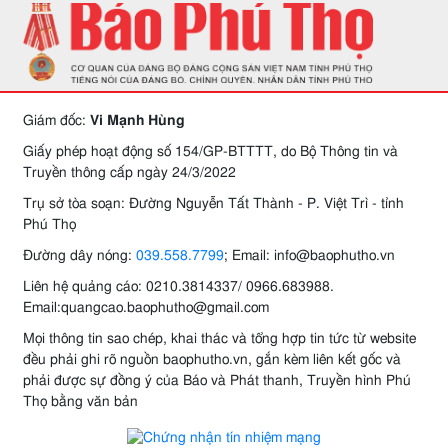
Giám đốc:
Vi Mạnh Hùng
Giấy phép hoạt động số 154/GP-BTTTT, do Bộ Thông tin và
Truyền thông cấp ngày 24/3/2022
Trụ sở tòa soạn: Đường Nguyễn Tất Thành - P. Việt Trì - tỉnh
Phú Thọ
Đường dây nóng:
039.558.7799
; Email: info@baophutho.vn
Liên hệ quảng cáo: 0210.3814337/ 0966.683988.
Email:quangcao.baophutho@gmail.com
Mọi thông tin sao chép, khai thác và tổng hợp tin tức từ website
đều phải ghi rõ nguồn baophutho.vn, gắn kèm liên kết gốc và
phải được sự đồng ý của Báo và Phát thanh, Truyền hình Phú
Thọ bằng văn bản