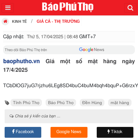
GIÁ CẢ - THỊ TRƯỜNG
KINH TẾ
Cập nhật:
GMT+7
Thứ 5, 17/04/2025 | 08:48
Theo dõi Báo Phú Thọ trên
baophutho.vn
Giá một số mặt hàng ngày
17/4/2025
TCbDlOG7juG7rjzhu6LEg8SD4buC4buM4bqh4bquP+
Tỉnh Phú Thọ
Báo Phú Thọ
Đền Hùng
mặt hàng
Chia sẻ ý kiến của bạn ...
Facebook
Google News
Tiktok