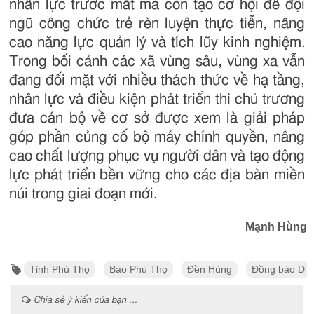
nhân lực trước mắt mà còn tạo cơ hội để đội
ngũ công chức trẻ rèn luyện thực tiễn, nâng
cao năng lực quản lý và tích lũy kinh nghiệm.
Trong bối cảnh các xã vùng sâu, vùng xa vẫn
đang đối mặt với nhiều thách thức về hạ tầng,
nhân lực và điều kiện phát triển thì chủ trương
đưa cán bộ về cơ sở được xem là giải pháp
góp phần củng cố bộ máy chính quyền, nâng
cao chất lượng phục vụ người dân và tạo động
lực phát triển bền vững cho các địa bàn miền
núi trong giai đoạn mới.
Mạnh Hùng
Tỉnh Phú Thọ
Báo Phú Thọ
Đền Hùng
Đồng bào DTT
Chia sẻ ý kiến của bạn ...