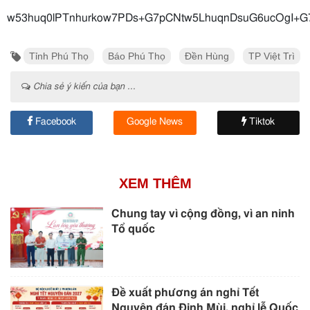
w53huq0lPTnhurkow7PDs+G7pCNtw5LhuqnDsuG6ucOgI+G
Tỉnh Phú Thọ
Báo Phú Thọ
Đền Hùng
TP Việt Trì
Chia sẻ ý kiến của bạn ...
Facebook
Google News
Tiktok
XEM THÊM
Chung tay vì cộng đồng, vì an ninh
Tổ quốc
Đề xuất phương án nghỉ Tết
Nguyên đán Đinh Mùi, nghỉ lễ Quốc