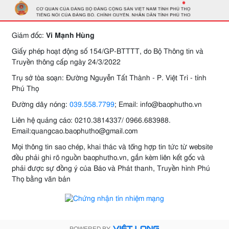
Giám đốc:
Vi Mạnh Hùng
Giấy phép hoạt động số 154/GP-BTTTT, do Bộ Thông tin và
Truyền thông cấp ngày 24/3/2022
Trụ sở tòa soạn: Đường Nguyễn Tất Thành - P. Việt Trì - tỉnh
Phú Thọ
Đường dây nóng:
039.558.7799
; Email: info@baophutho.vn
Liên hệ quảng cáo: 0210.3814337/ 0966.683988.
Email:quangcao.baophutho@gmail.com
Mọi thông tin sao chép, khai thác và tổng hợp tin tức từ website
đều phải ghi rõ nguồn baophutho.vn, gắn kèm liên kết gốc và
phải được sự đồng ý của Báo và Phát thanh, Truyền hình Phú
Thọ bằng văn bản
POWERED BY