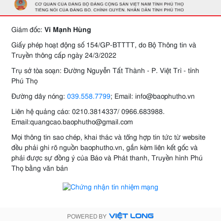
Giám đốc:
Vi Mạnh Hùng
Giấy phép hoạt động số 154/GP-BTTTT, do Bộ Thông tin và
Truyền thông cấp ngày 24/3/2022
Trụ sở tòa soạn: Đường Nguyễn Tất Thành - P. Việt Trì - tỉnh
Phú Thọ
Đường dây nóng:
039.558.7799
; Email: info@baophutho.vn
Liên hệ quảng cáo: 0210.3814337/ 0966.683988.
Email:quangcao.baophutho@gmail.com
Mọi thông tin sao chép, khai thác và tổng hợp tin tức từ website
đều phải ghi rõ nguồn baophutho.vn, gắn kèm liên kết gốc và
phải được sự đồng ý của Báo và Phát thanh, Truyền hình Phú
Thọ bằng văn bản
POWERED BY