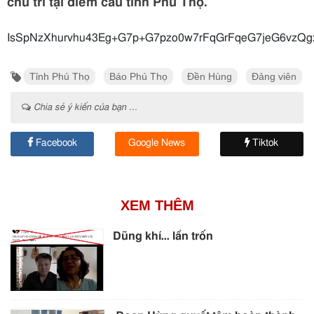
chủ trì tại điểm cầu tỉnh Phú Thọ.
IsSpNzXhurvhu43Eg+G7p+G7pzo0w7rFqGrFqeG7jeG6v
Tỉnh Phú Thọ
Báo Phú Thọ
Đền Hùng
Đảng viên
Chia sẻ ý kiến của bạn ...
Facebook
Google News
Tiktok
XEM THÊM
Dũng khí… lẩn trốn