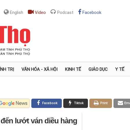
English
Video
Podcast
Facebook
ÍNH TRỊ
VĂN HÓA - XÃ HỘI
KINH TẾ
GIÁO DỤC
Y TẾ
Facebook
Tiktok
Print
Ema
 đến lướt ván diều hàng