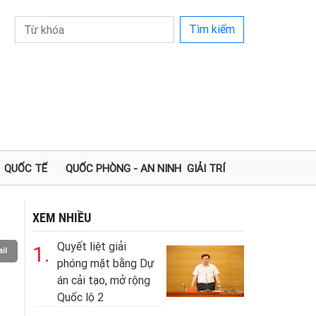
Tìm kiếm
QUỐC TẾ
QUỐC PHÒNG - AN NINH
GIẢI TRÍ
XEM NHIỀU
Quyết liệt giải
1.
il
phóng mặt bằng Dự
án cải tạo, mở rộng
Quốc lộ 2