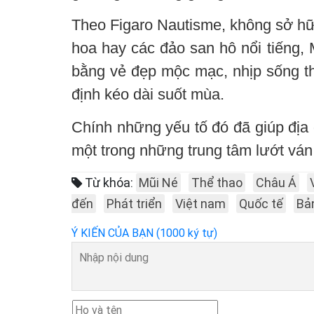
Theo Figaro Nautisme, không sở h
hoa hay các đảo san hô nổi tiếng,
bằng vẻ đẹp mộc mạc, nhịp sống th
định kéo dài suốt mùa.
Chính những yếu tố đó đã giúp địa 
một trong những trung tâm lướt ván
Từ khóa:
Mũi Né
Thể thao
Châu Á
đến
Phát triển
Việt nam
Quốc tế
Bả
Ý KIẾN CỦA BẠN (1000 ký tự)