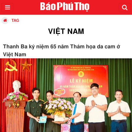
TAG
VIỆT NAM
Thanh Ba kỷ niệm 65 năm Thảm họa da cam ở
Việt Nam