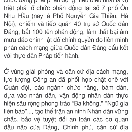
chức đảng phái phản động, tiêu biểu nhất là vụ
triệt phá tổ chức phản động tại số 7 phố Ôn
Như Hầu (nay là Phố Nguyễn Gia Thiều, Hà
Nội), chiếm và tiếp quản 40 trụ sở Quốc dân
Đảng, bắt 100 tên phản động, làm thất bại âm
mưu đảo chính lật đổ chính quyền do liên minh
phản cách mạng giữa Quốc dân Đảng cấu kết
với thực dân Pháp tiến hành.
Ở vùng giải phóng và căn cứ địa cách mạng,
lực lượng Công an đã phối hợp chặt chẽ với
Quân đội, các ngành chức năng, bám dân,
dựa vào nhân dân, vận động nhân dân thực
hiện sâu rộng phong trào “Ba không," “Ngũ gia
liên bảo”..., tạo thế trận an ninh Nhân dân vững
chắc, bảo vệ tuyệt đối an toàn các cơ quan
đầu não của Đảng, Chính phủ, căn cứ địa