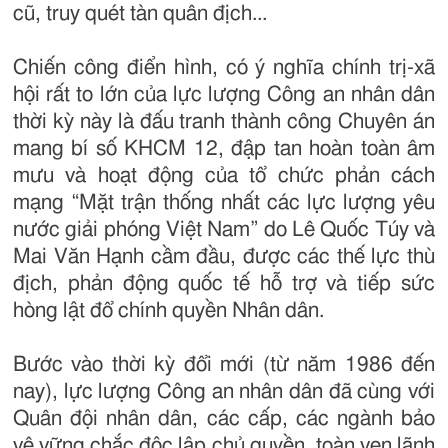
cũ, truy quét tàn quân địch...
Chiến công điển hình, có ý nghĩa chính trị-xã
hội rất to lớn của lực lượng Công an nhân dân
thời kỳ này là đấu tranh thành công Chuyên án
mang bí số KHCM 12, đập tan hoàn toàn âm
mưu và hoạt động của tổ chức phản cách
mạng “Mặt trận thống nhất các lực lượng yêu
nước giải phóng Việt Nam” do Lê Quốc Túy và
Mai Văn Hạnh cầm đầu, được các thế lực thù
địch, phản động quốc tế hỗ trợ và tiếp sức
hòng lật đổ chính quyền Nhân dân.
Bước vào thời kỳ đổi mới (từ năm 1986 đến
nay), lực lượng Công an nhân dân đã cùng với
Quân đội nhân dân, các cấp, các ngành bảo
vệ vững chắc độc lập chủ quyền, toàn vẹn lãnh