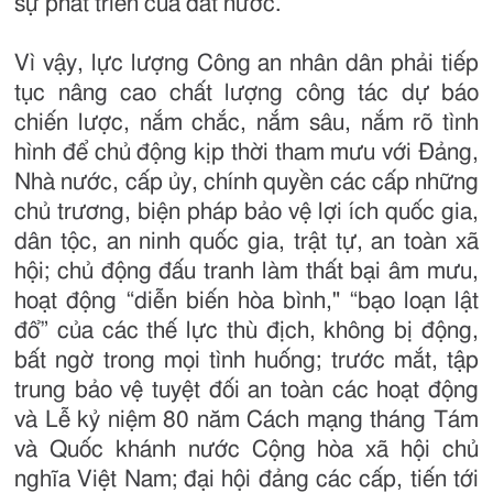
sự phát triển của đất nước.
Vì vậy, lực lượng Công an nhân dân phải tiếp
tục nâng cao chất lượng công tác dự báo
chiến lược, nắm chắc, nắm sâu, nắm rõ tình
hình để chủ động kịp thời tham mưu với Đảng,
Nhà nước, cấp ủy, chính quyền các cấp những
chủ trương, biện pháp bảo vệ lợi ích quốc gia,
dân tộc, an ninh quốc gia, trật tự, an toàn xã
hội; chủ động đấu tranh làm thất bại âm mưu,
hoạt động “diễn biến hòa bình," “bạo loạn lật
đổ” của các thế lực thù địch, không bị động,
bất ngờ trong mọi tình huống; trước mắt, tập
trung bảo vệ tuyệt đối an toàn các hoạt động
và Lễ kỷ niệm 80 năm Cách mạng tháng Tám
và Quốc khánh nước Cộng hòa xã hội chủ
nghĩa Việt Nam; đại hội đảng các cấp, tiến tới