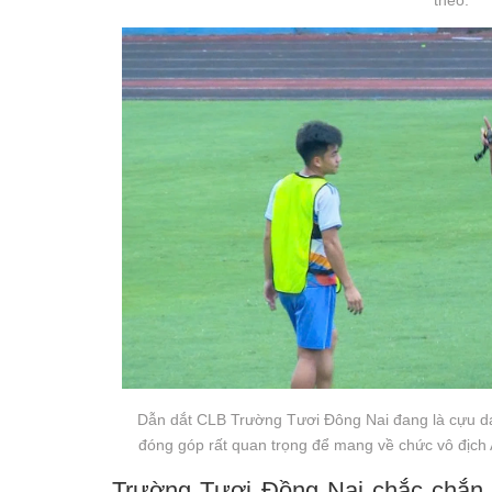
Dẫn dắt CLB Trường Tươi Đông Nai đang là cựu d
đóng góp rất quan trọng để mang về chức vô địch
Trường Tươi Đồng Nai chắc chắn 