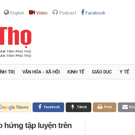
English
Video
Podcast
Facebook
ÍNH TRỊ
VĂN HÓA - XÃ HỘI
KINH TẾ
GIÁO DỤC
Y TẾ
Facebook
Tiktok
Print
Ema
 hứng tập luyện trên