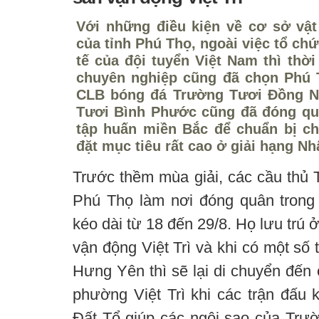
Với những điều kiện về cơ sở vậ
của tỉnh Phú Thọ, ngoài việc tổ ch
tế của đội tuyển Việt Nam thì thời
chuyên nghiệp cũng đã chọn Phú 
CLB bóng đá Trường Tươi Đồng Na
Tươi Bình Phước cũng đã đóng qu
tập huấn miền Bắc để chuẩn bị c
đặt mục tiêu rất cao ở giải hạng Nh
Trước thềm mùa giải, các cầu thủ
Phú Thọ làm nơi đóng quân trong
kéo dài từ 18 đến 29/8. Họ lưu trú 
vận động Việt Trì và khi có một số
Hưng Yên thì sẽ lại di chuyển đến c
phường Việt Trì khi các trận đấu 
Đất Tổ giúp các ngôi sao của Tr