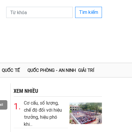
Tìm kiếm
QUỐC TẾ
QUỐC PHÒNG - AN NINH
GIẢI TRÍ
XEM NHIỀU
Cơ cấu, số lượng,
1.
il
chế độ đối với hiệu
trưởng, hiệu phó
khi...