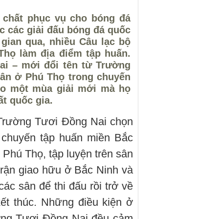
t chất phục vụ cho bóng đá
ức các giải đấu bóng đá quốc
 gian qua, nhiều Câu lạc bộ
Thọ làm địa điểm tập huấn.
i – mới đổi tên từ Trường
ân ở Phú Thọ trong chuyến
ho một mùa giải mới mà họ
ất quốc gia.
 Trường Tươi Đồng Nai chọn
 chuyến tập huấn miền Bắc
ở Phú Thọ, tập luyện trên sân
 trận giao hữu ở Bắc Ninh và
ác sân để thi đấu rồi trở về
kết thúc. Những điều kiện ở
ường Tươi Đồng Nai đều cảm