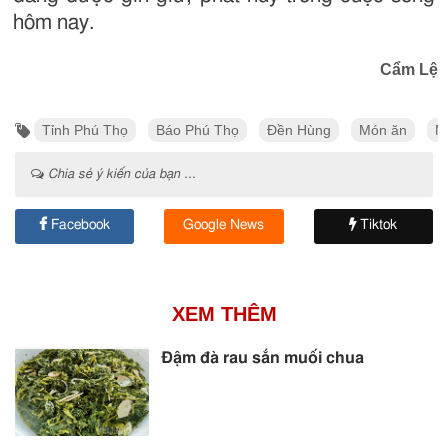
hôm nay.
Cẩm Lệ
Tỉnh Phú Thọ
Báo Phú Thọ
Đền Hùng
Món ăn
M
Chia sẻ ý kiến của bạn ...
Facebook
Google News
Tiktok
XEM THÊM
Đậm đà rau sắn muối chua