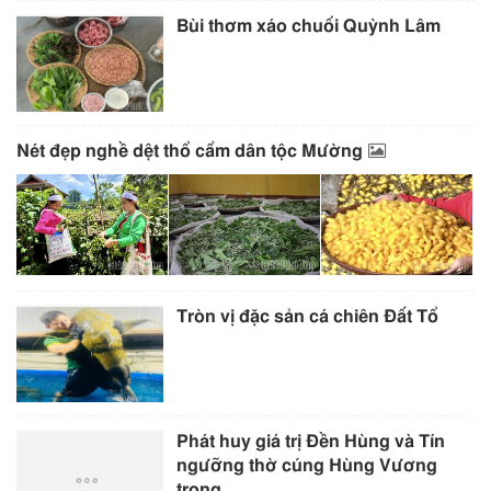
Bùi thơm xáo chuối Quỳnh Lâm
Nét đẹp nghề dệt thổ cẩm dân tộc Mường
Tròn vị đặc sản cá chiên Đất Tổ
Phát huy giá trị Đền Hùng và Tín
ngưỡng thờ cúng Hùng Vương
trong...