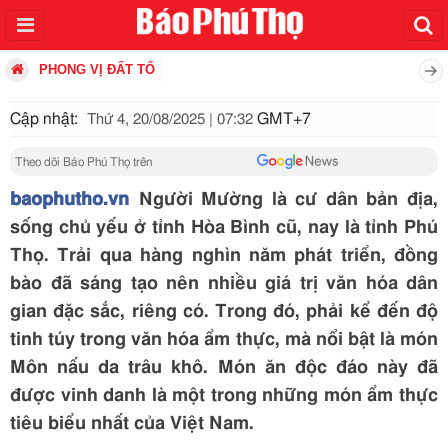
PHONG VỊ ĐẤT TỔ
Cập nhật:
GMT+7
Thứ 4, 20/08/2025 | 07:32
Theo dõi Báo Phú Thọ trên
baophutho.vn
Người Mường là cư dân bản địa,
sống chủ yếu ở tỉnh Hòa Bình cũ, nay là tỉnh Phú
Thọ. Trải qua hàng nghìn năm phát triển, đồng
bào đã sáng tạo nên nhiều giá trị văn hóa dân
gian đặc sắc, riêng có. Trong đó, phải kể đến độ
tinh túy trong văn hóa ẩm thực, mà nổi bật là món
Môn nấu da trâu khô. Món ăn độc đáo này đã
được vinh danh là một trong những món ẩm thực
tiêu biểu nhất của Việt Nam.