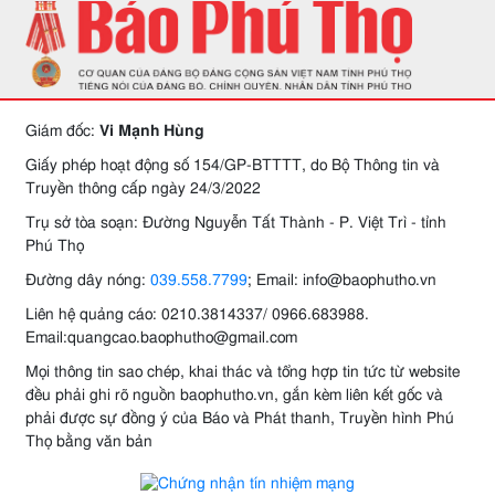
Giám đốc:
Vi Mạnh Hùng
Giấy phép hoạt động số 154/GP-BTTTT, do Bộ Thông tin và
Truyền thông cấp ngày 24/3/2022
Trụ sở tòa soạn: Đường Nguyễn Tất Thành - P. Việt Trì - tỉnh
Phú Thọ
Đường dây nóng:
039.558.7799
; Email: info@baophutho.vn
Liên hệ quảng cáo: 0210.3814337/ 0966.683988.
Email:quangcao.baophutho@gmail.com
Mọi thông tin sao chép, khai thác và tổng hợp tin tức từ website
đều phải ghi rõ nguồn baophutho.vn, gắn kèm liên kết gốc và
phải được sự đồng ý của Báo và Phát thanh, Truyền hình Phú
Thọ bằng văn bản