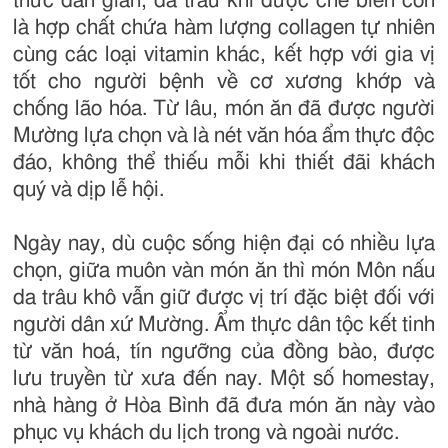
thức dân gian, da trâu khi được chế biến còn
là hợp chất chứa hàm lượng collagen tự nhiên
cùng các loại vitamin khác, kết hợp với gia vị
tốt cho người bệnh về cơ xương khớp và
chống lão hóa. Từ lâu, món ăn đã được người
Mường lựa chọn và là nét văn hóa ẩm thực độc
đáo, không thể thiếu mỗi khi thiết đãi khách
quý và dịp lễ hội.
Ngày nay, dù cuộc sống hiện đại có nhiều lựa
chọn, giữa muôn vàn món ăn thì món Môn nấu
da trâu khô vẫn giữ được vị trí đặc biệt đối với
người dân xứ Mường. Ẩm thực dân tộc kết tinh
từ văn hoá, tín ngưỡng của đồng bào, được
lưu truyền từ xưa đến nay. Một số homestay,
nhà hàng ở Hòa Bình đã đưa món ăn này vào
phục vụ khách du lịch trong và ngoài nước.