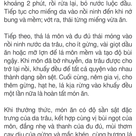
khoảng 2 phút, rồi rửa lại, bỏ nước luộc đầu.
Tiếp tục cho miếng da vào nồi ninh đến khi nở
bung và mềm; vớt ra, thái từng miếng vừa ăn.
Tiếp theo, thả lá môn và đu đủ thái mỏng vào
nồi ninh nước da trâu, cho ít gừng, vài giọt dầu
ăn hoặc mỡ lợn để lá môn mềm và tạo độ bùi
ngậy. Khi môn đã bở nhuyễn, da trâu được cho
trở lại nồi, khuấy đều để tất cả quyện vào nhau
thành dạng sền sệt. Cuối cùng, nêm gia vị, cho
thêm gừng, hạt he, lá kịa rừng vào khuấy đều
một lần nữa là hoàn tất món ăn.
Khi thưởng thức, món ăn có độ sần sật đặc
trưng của da trâu, kết hợp cùng vị bùi ngọt của
môn, đắng nhẹ và thanh của đu đủ, mùi thơm
cay dịu của gừng và mắc khén, cùng hương lá