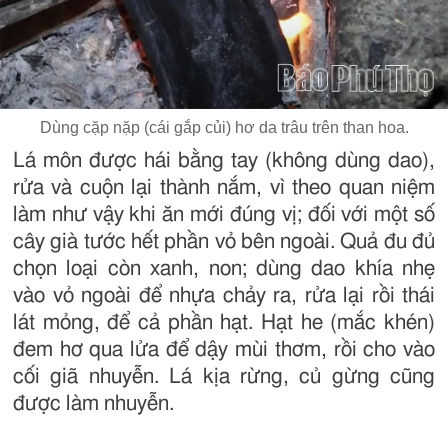
Dùng cặp nặp (cái gắp củi) hơ da trâu trên than hoa.
Lá môn được hái bằng tay (không dùng dao),
rửa và cuộn lại thành nắm, vì theo quan niệm
làm như vậy khi ăn mới đúng vị; đối với một số
cây già tước hết phần vỏ bên ngoài. Quả đu đủ
chọn loại còn xanh, non; dùng dao khía nhẹ
vào vỏ ngoài để nhựa chảy ra, rửa lại rồi thái
lát mỏng, để cả phần hạt. Hạt he (mắc khén)
đem hơ qua lửa để dậy mùi thơm, rồi cho vào
cối giã nhuyễn. Lá kịa rừng, củ gừng cũng
được làm nhuyễn.