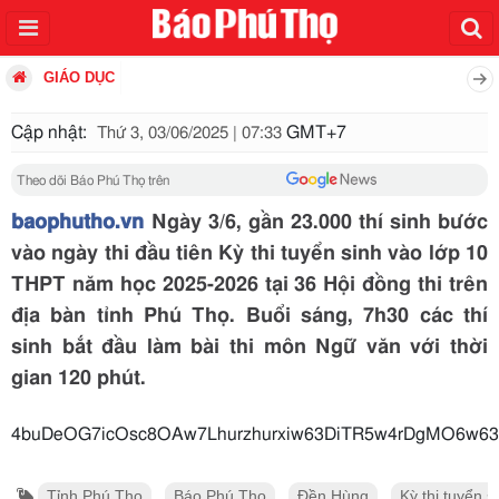
GIÁO DỤC
Cập nhật:
GMT+7
Thứ 3, 03/06/2025 | 07:33
Theo dõi Báo Phú Thọ trên
baophutho.vn
Ngày 3/6, gần 23.000 thí sinh bước
vào ngày thi đầu tiên Kỳ thi tuyển sinh vào lớp 10
THPT năm học 2025-2026 tại 36 Hội đồng thi trên
địa bàn tỉnh Phú Thọ. Buổi sáng, 7h30 các thí
sinh bắt đầu làm bài thi môn Ngữ văn với thời
gian 120 phút.
4buDeOG7icOsc8OAw
Tỉnh Phú Thọ
Báo Phú Thọ
Đền Hùng
Kỳ thi tuyển 